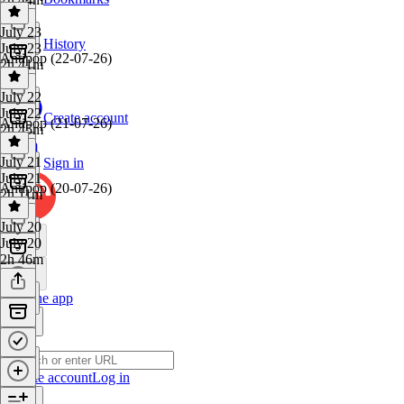
July 23
History
July 23
Antipop (22-07-26)
2h 41m
July 22
July 22
Create account
Antipop (21-07-26)
2h 45m
July 21
Sign in
July 21
Antipop (20-07-26)
2h 11m
July 20
July 20
2h 46m
Get the app
Create account
Log in