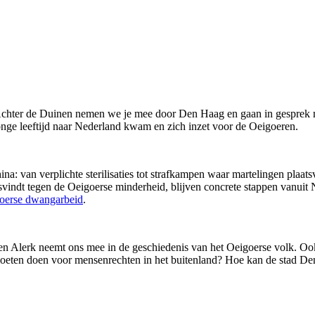
Achter de Duinen nemen we je mee door Den Haag en gaan in gesprek me
jonge leeftijd naar Nederland kwam en zich inzet voor de Oeigoeren.
na: van verplichte sterilisaties tot strafkampen waar martelingen pla
svindt tegen de Oeigoerse minderheid, blijven concrete stappen vanui
goerse dwangarbeid
.
en Alerk neemt ons mee in de geschiedenis van het Oeigoerse volk. Ook 
moeten doen voor mensenrechten in het buitenland? Hoe kan de stad D