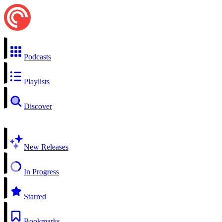
Podcasts
Playlists
Discover
New Releases
In Progress
Starred
Bookmarks