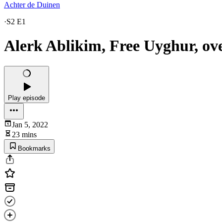
Achter de Duinen
·
S2 E1
Alerk Ablikim, Free Uyghur, ov
Play episode
Jan 5, 2022
23 mins
Bookmarks