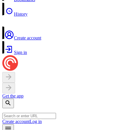
History
Create account
Sign in
Get the app
Create account
Log in