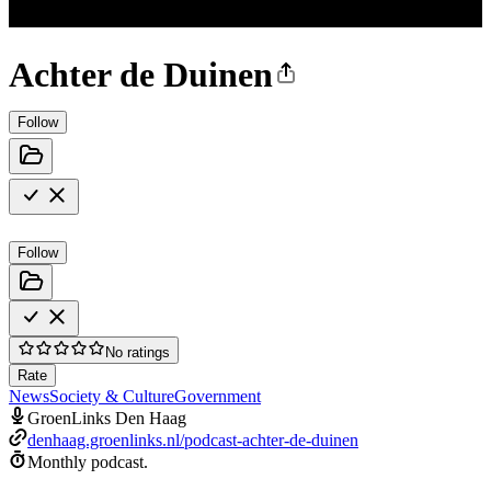
Achter de Duinen
Follow
Follow
No ratings
Rate
News
Society & Culture
Government
GroenLinks Den Haag
denhaag.groenlinks.nl/podcast-achter-de-duinen
Monthly podcast.