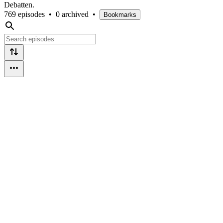
Debatten.
769 episodes
•
0 archived
•
Bookmarks