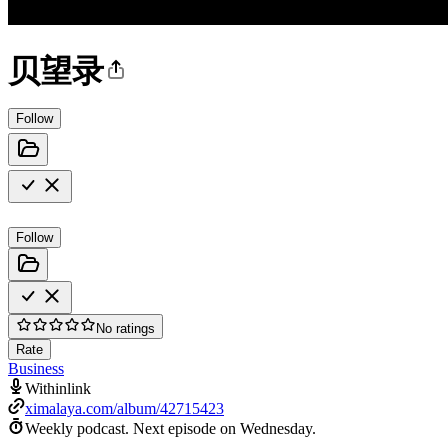
贝望录
Follow
Follow
No ratings
Rate
Business
Withinlink
ximalaya.com/album/42715423
Weekly podcast.
Next episode on
Wednesday
.