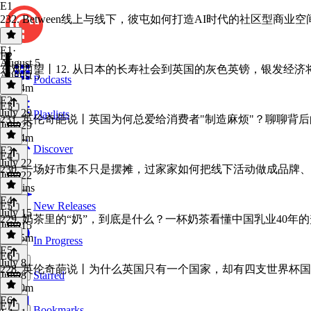
E1
232. Between线上与线下，彼屯如何打造AI时代的社区型商业空
E1
·
E2
August 5
东观西望丨12. 从日本的长寿社会到英国的灰色英镑，银发经
August 5
Podcasts
1h 14m
E2
·
E3
July 29
Playlists
231. 英伦奇葩说丨英国为何总爱给消费者"制造麻烦"？聊聊背
July 29
1h 14m
Discover
E3
·
E4
July 22
230. 一场好市集不只是摆摊，过家家如何把线下活动做成品牌
July 22
39 mins
E4
·
E5
New Releases
July 15
229. 奶茶里的“奶”，到底是什么？一杯奶茶看懂中国乳业40年
July 15
1h 15m
In Progress
E5
·
E6
July 8
228. 英伦奇葩说丨为什么英国只有一个国家，却有四支世界杯
July 8
Starred
1h 30m
E6
·
E7
Bookmarks