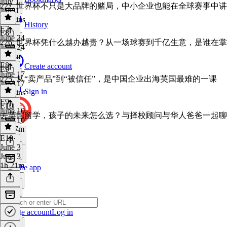
July 1
227. 世界杯不只是大品牌的赌局，中小企业也能在全球赛事中
July 1
23 mins
History
E7
·
E8
June 24
226. 世界杯凭什么越办越贵？从一场球赛到千亿生意，是谁在
June 24
1h 8m
E8
·
Create account
E9
June 17
225. 从“卖产品”到“被信任”，是中国企业出海英国最难的一课
June 17
Sign in
59 mins
E9
·
E10
June 10
去英国留学，孩子的未来怎么选？与择校顾问与华人爸爸一起聊
June 10
1h 37m
E10
·
June 3
June 3
1h 21m
Get the app
Create account
Log in