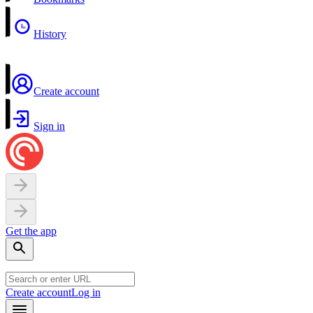
History
Create account
Sign in
Get the app
Create account
Log in