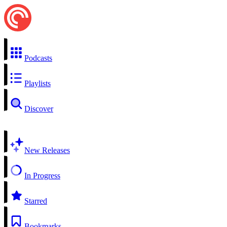
Podcasts
Playlists
Discover
New Releases
In Progress
Starred
Bookmarks