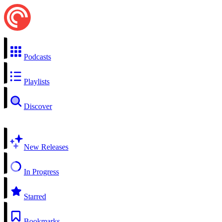
Podcasts
Playlists
Discover
New Releases
In Progress
Starred
Bookmarks