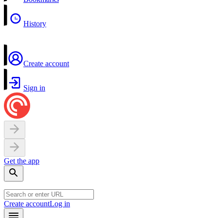
History
Create account
Sign in
Get the app
Create account
Log in