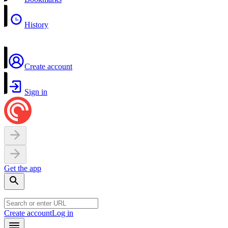
History
Create account
Sign in
Get the app
Create account
Log in