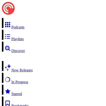
Podcasts
Playlists
Discover
New Releases
In Progress
Starred
Bookmarks