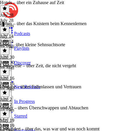
Hotels – über ein Zuhause auf Zeit
July 28
July 28
Flirten – über das Knistern beim Kennenlernen
1h 11m
Podcasts
July 14
July 14
Inseln – über kleine Sehnsuchtsorte
1h 19m
Playlists
June 30
June 30
Discover
Langeweile – über Zeit, die nicht vergeht
1h 17m
June 16
June 16
Hingabe – übers Fallenlassen und Vertrauen
New Releases
1h 20m
June 2
In Progress
June 2
Wasser – übers Überschwappen und Abtauchen
1h 19m
Starred
May 19
May 19
Einhundert – über das, was war und was noch kommt
Bookmarks
1h 18m