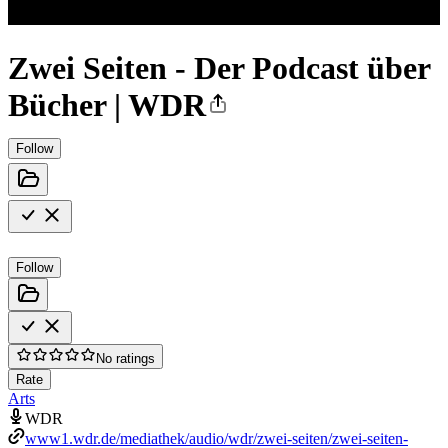
Zwei Seiten - Der Podcast über
Bücher | WDR
Follow
Follow
No ratings
Rate
Arts
WDR
www1.wdr.de/mediathek/audio/wdr/zwei-seiten/zwei-seiten-