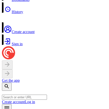
History
Create account
Sign in
Get the app
Create account
Log in