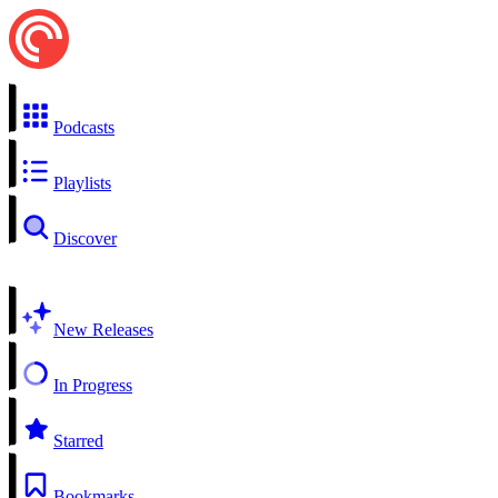
Podcasts
Playlists
Discover
New Releases
In Progress
Starred
Bookmarks