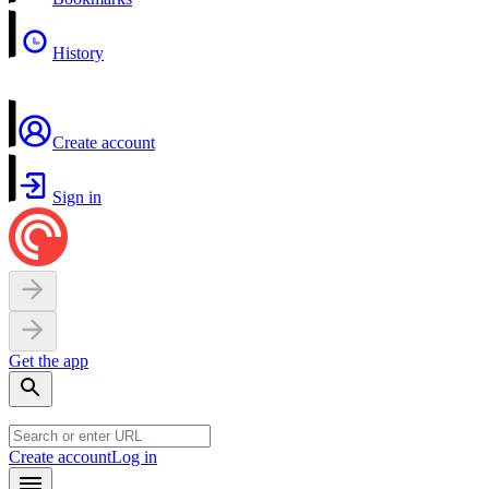
History
Create account
Sign in
Get the app
Create account
Log in