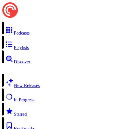
Podcasts
Playlists
Discover
New Releases
In Progress
Starred
Bookmarks