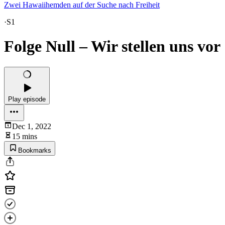
Zwei Hawaiihemden auf der Suche nach Freiheit
·
S1
Folge Null – Wir stellen uns vor
Play episode
Dec 1, 2022
15 mins
Bookmarks