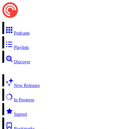
Podcasts
Playlists
Discover
New Releases
In Progress
Starred
Bookmarks