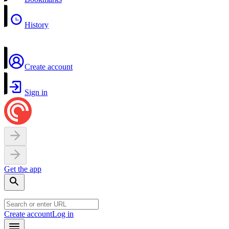
History
Create account
Sign in
Get the app
Create account
Log in