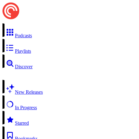
Podcasts
Playlists
Discover
New Releases
In Progress
Starred
Bookmarks