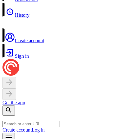
History
Create account
Sign in
Get the app
Create account
Log in