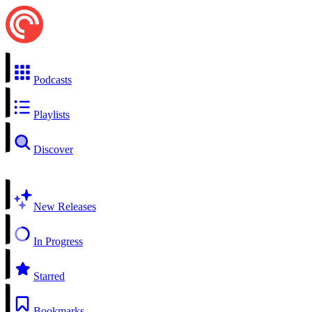
Podcasts
Playlists
Discover
New Releases
In Progress
Starred
Bookmarks