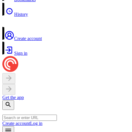
History
Create account
Sign in
Get the app
Create account
Log in