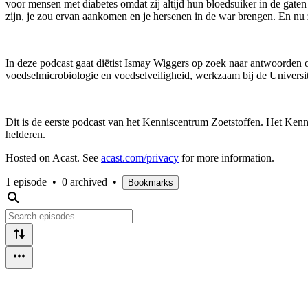
voor mensen met diabetes omdat zij altijd hun bloedsuiker in de gate
zijn, je zou ervan aankomen en je hersenen in de war brengen. En nu z
In deze podcast gaat diëtist Ismay Wiggers op zoek naar antwoorden op
voedselmicrobiologie en voedselveiligheid, werkzaam bij de Universi
Dit is de eerste podcast van het Kenniscentrum Zoetstoffen. Het Kenni
helderen.
Hosted on Acast. See
acast.com/privacy
for more information.
1 episode
•
0 archived
•
Bookmarks