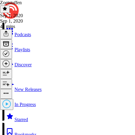
Zoetstoffen
Sep 1, 2020
Sep 1, 2020
41 mins
Podcasts
Playlists
Discover
New Releases
In Progress
Starred
Bookmarks