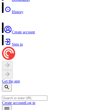
History
Create account
Sign in
Get the app
Create account
Log in