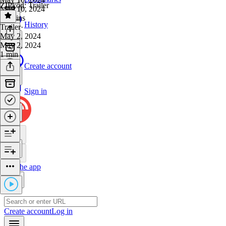
ZIPkód: Trailer
May 10, 2024
33 mins
History
Trailer
·
May 2, 2024
May 2, 2024
1 min
Create account
Sign in
Get the app
Create account
Log in