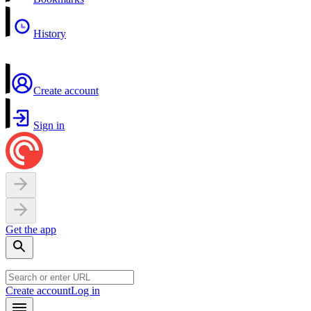
History
Create account
Sign in
Get the app
Create account
Log in