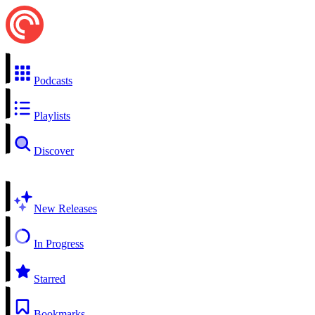
Podcasts
Playlists
Discover
New Releases
In Progress
Starred
Bookmarks