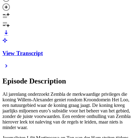
View Transcript
Episode Description
Al jarenlang onderzoekt Zembla de merkwaardige privileges die
koning Willem-Alexander geniet rondom Kroondomein Het Loo,
een natuurgebied waar de koning graag jaagt. De koning kreeg
jaarlijks miljoenen euro’s subsidie voor het beheer van het gebied,
zonder de juiste voorwaarden. Een eerdere onthulling van Zembla
hierover leek tot naleving van de regels te leiden, maar niets is
minder waar.
Journalisten Lilit Martirosova en Ton van der Ham stuiten tijdens