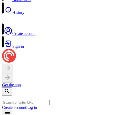
History
Create account
Sign in
Get the app
Create account
Log in