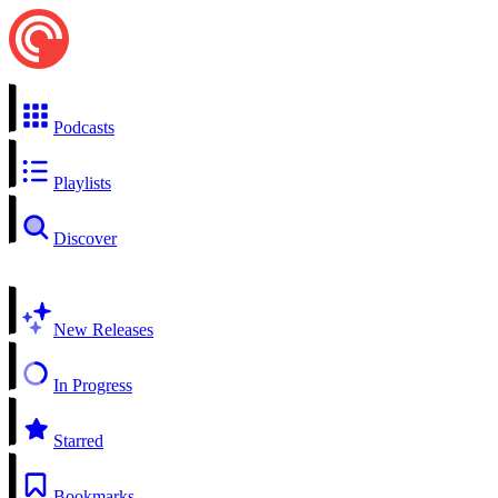
Podcasts
Playlists
Discover
New Releases
In Progress
Starred
Bookmarks