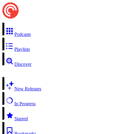
Podcasts
Playlists
Discover
New Releases
In Progress
Starred
Bookmarks