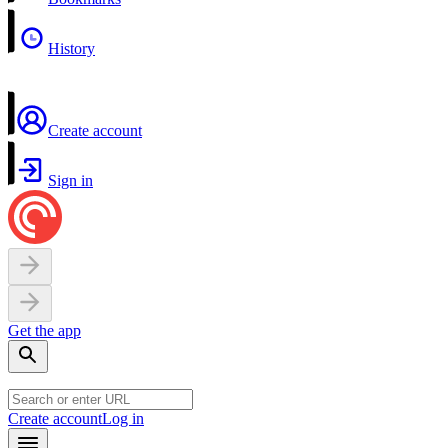
History
Create account
Sign in
Get the app
Create account
Log in