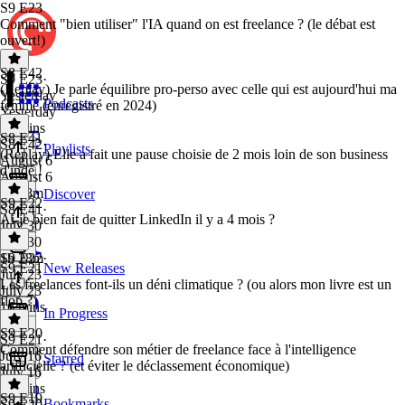
S9 E23
Comment "bien utiliser" l'IA quand on est freelance ? (le débat est
ouvert!)
S8 E42
S9 E23
·
(Replay) Je parle équilibre pro-perso avec celle qui est aujourd'hui ma
Yesterday
Podcasts
femme (enregistré en 2024)
Yesterday
25 mins
S8 E41
S8 E42
·
Playlists
(Replay) Elle a fait une pause choisie de 2 mois loin de son business
August 6
d'indé !
August 6
1h 48m
Discover
S9 E22
S8 E41
·
Ai-je bien fait de quitter LinkedIn il y a 4 mois ?
July 30
July 30
1h 28m
S9 E22
·
S9 E21
New Releases
July 23
Les freelances font-ils un déni climatique ? (ou alors mon livre est un
July 23
flop ?)
16 mins
In Progress
S9 E20
S9 E21
·
Comment défendre son métier de freelance face à l'intelligence
July 16
Starred
artificielle ? (et éviter le déclassement économique)
July 16
33 mins
S9 E19
Bookmarks
S9 E20
·