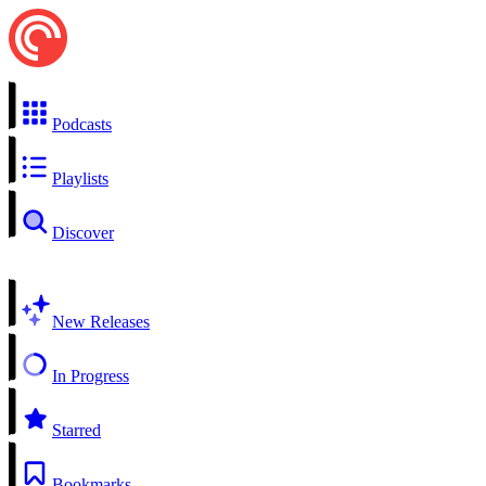
Podcasts
Playlists
Discover
New Releases
In Progress
Starred
Bookmarks