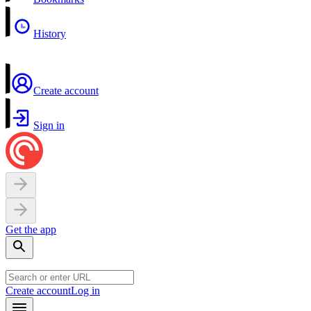
History
Create account
Sign in
Get the app
Create account
Log in