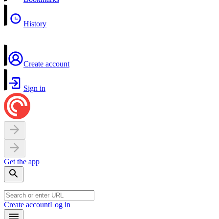
History
Create account
Sign in
Get the app
Create account
Log in