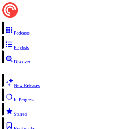
Podcasts
Playlists
Discover
New Releases
In Progress
Starred
Bookmarks