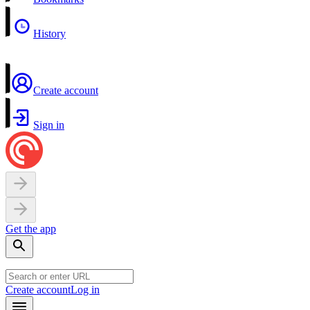
History
Create account
Sign in
Get the app
Create account
Log in