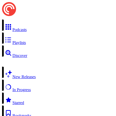
Podcasts
Playlists
Discover
New Releases
In Progress
Starred
Bookmarks