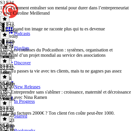
S3 E24
179 - Comment entraîner son mental pour durer dans l’entrepreneuriat
? avec Caroline Meillerand
S3 E23
S3 E24
·
178 - Quand ton image ne raconte plus qui tu es devenue
Yesterday
Podcasts
Yesterday
39 mins
S3 E23
·
S3 E22
July 24
Playlists
177 - Les coulisses du Podcasthon : systèmes, organisation et
July 24
scalabilité d’un projet mondial au service des associations
16 mins
Discover
S3 E21
S3 E22
·
176 - Tu passes ta vie avec tes clients, mais tu ne gagnes pas assez
July 8
July 8
55 mins
S3 E21
·
S3 E20
New Releases
July 3
175 - Entreprendre sans s'abîmer : croissance, maternité et décroissance
July 3
choisie avec Nina Ramen
15 mins
In Progress
S3 E19
S3 E20
·
174 - Tu factures 2000€ ? Ton client t'en coûte peut-être 1000.
June 23
Starred
June 23
55 mins
S3 E19
·
S3 E18
Bookmarks
June 19