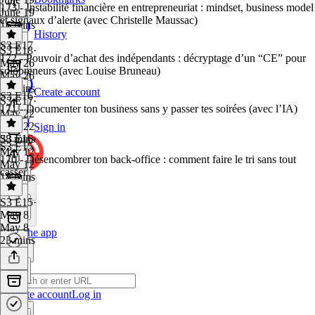
173 - Instabilité financière en entrepreneuriat : mindset, business model
June 19
et signaux d’alerte (avec Christelle Maussac)
16 mins
History
S3 E17
S3 E18
·
172 - Pouvoir d’achat des indépendants : décryptage d’un “CE” pour
May 26
solopreneurs (avec Louise Bruneau)
May 26
55 mins
Create account
S3 E16
S3 E17
·
171 - Documenter ton business sans y passer tes soirées (avec l’IA)
May 22
May 22
Sign in
38 mins
S3 E16
·
S3 E15
May 12
170 - Désencombrer ton back-office : comment faire le tri sans tout
May 12
casser
18 mins
S3 E15
·
May 8
May 8
Get the app
23 mins
Create account
Log in