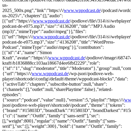
us-
2025_500x.png","link":"https:\/\/
www.wppodcast.de
\/podcast\/word
us-2025\/","chapters":[],"audio":
[{"url":"https:\/\/
www.wppodcast.de
\/podlove\/file\/314\/s\/webplayer
podcast-de-e075.mp3","size":"4136208","title":"MP3 Audio
(mp3)","mimeType":"audio\/mpeg"}],"files":
[{"url":"https:\/\/
www.wppodcast.de
\/podlove\/file\/314\/s\/webplaye
podcast-de-e075.mp3","size":"4136208","title":"WordPress-
Podcast","mimeType":"audio\/mpeg"}],"contributors":
[{"id":"4","name":"Simon
Kraft","avatar":"https:\/\/
www.wppodcast.de
\/podlove\/image\/68
kraft\/b1836888cc103aa18667d4ee6fbf2229","role":
{"id":"1","slug":"moderator","title":"Moderator"},"group":null,"co
{"url":"https:\/\/
www.wppodcast.de
\/wp-json\/podlove-web-
player\/shortcode\/config\/default\/theme\/wppodcast-blocks","data":
{"activeTab":"chapters","subscribe-button":null,"share":
{"channels":[],"outlet":null,"sharePlaytime":false},"related-
episodes":
{"source":"podcast","value":null},"version":5,"playlist":"https:\/\/
ww
json\/podlove-web-player\/shortcode\/podcast","theme":{"tokens":
{"brand":"#15803D","brandDark":"#15803D","brandDarkest":"#15803
{"ci":{"name":"Outfit","family":["sans-serif"],"src":
[],"weight":800},"regular":{"name":"Outfit","family":["sans-
serif"],"src":[],"weight":300},"bold":{"name":"Outfit","family":