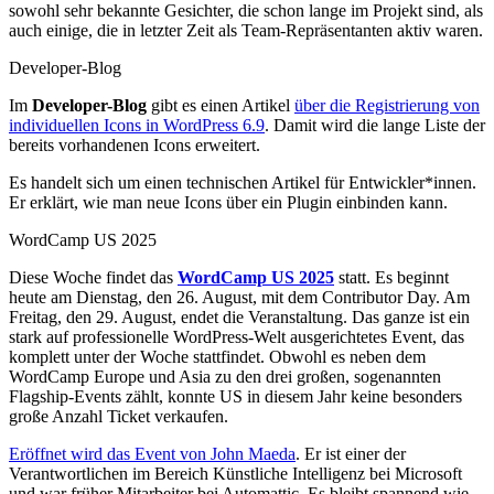
sowohl sehr bekannte Gesichter, die schon lange im Projekt sind, als
auch einige, die in letzter Zeit als Team-Repräsentanten aktiv waren.
Developer-Blog
Im
Developer-Blog
gibt es einen Artikel
über die Registrierung von
individuellen Icons in WordPress 6.9
. Damit wird die lange Liste der
bereits vorhandenen Icons erweitert.
Es handelt sich um einen technischen Artikel für Entwickler*innen.
Er erklärt, wie man neue Icons über ein Plugin einbinden kann.
WordCamp US 2025
Diese Woche findet das
WordCamp US 2025
statt. Es beginnt
heute am Dienstag, den 26. August, mit dem Contributor Day. Am
Freitag, den 29. August, endet die Veranstaltung. Das ganze ist ein
stark auf professionelle WordPress-Welt ausgerichtetes Event, das
komplett unter der Woche stattfindet. Obwohl es neben dem
WordCamp Europe und Asia zu den drei großen, sogenannten
Flagship-Events zählt, konnte US in diesem Jahr keine besonders
große Anzahl Ticket verkaufen.
Eröffnet wird das Event von John Maeda
. Er ist einer der
Verantwortlichen im Bereich Künstliche Intelligenz bei Microsoft
und war früher Mitarbeiter bei Automattic. Es bleibt spannend wie