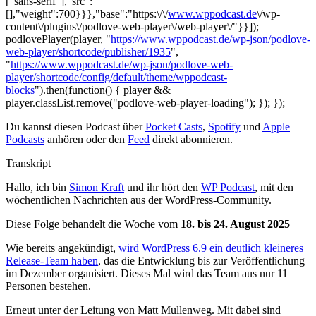
["sans-serif"],"src":
[],"weight":700}}},"base":"https:\/\/
www.wppodcast.de
\/wp-
content\/plugins\/podlove-web-player\/web-player\/"}}]);
podlovePlayer(player, "
https://www.wppodcast.de/wp-json/podlove-
web-player/shortcode/publisher/1935
",
"
https://www.wppodcast.de/wp-json/podlove-web-
player/shortcode/config/default/theme/wppodcast-
blocks
").then(function() { player &&
player.classList.remove("podlove-web-player-loading"); }); });
Du kannst diesen Podcast über
Pocket Casts
,
Spotify
und
Apple
Podcasts
anhören oder den
Feed
direkt abonnieren.
Transkript
Hallo, ich bin
Simon Kraft
und ihr hört den
WP Podcast
, mit den
wöchentlichen Nachrichten aus der WordPress-Community.
Diese Folge behandelt die Woche vom
18. bis 24. August 2025
Wie bereits angekündigt,
wird WordPress 6.9 ein deutlich kleineres
Release-Team haben
, das die Entwicklung bis zur Veröffentlichung
im Dezember organisiert. Dieses Mal wird das Team aus nur 11
Personen bestehen.
Erneut unter der Leitung von Matt Mullenweg. Mit dabei sind