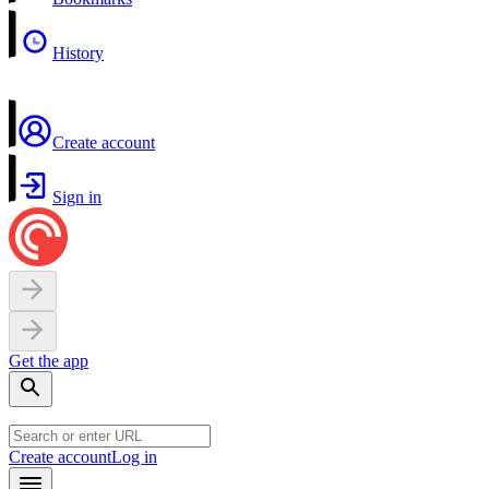
History
Create account
Sign in
Get the app
Create account
Log in