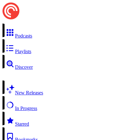
Podcasts
Playlists
Discover
New Releases
In Progress
Starred
Bookmarks