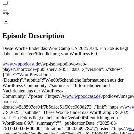
Episode Description
Diese Woche findet das WordCamp US 2025 statt. Ein Fokus liegt
dabei auf der Veröffentlichung von WordPress 6.9.
www.wppodcast.de
\/wp-json\/podlove-web-
player\/shortcode\/publisher\/1935","data":{"version":5,"show":
{"title":"WordPress-Podcast
(Deutsch)","subtitle":"W\u00f6chentliche Informationen aus der
WordPress-Community","summary":"Informationen und
Nachrichten aus der WordPress-
Community.","poster":"https:\/\/
www.wppodcast.de
\/podlove\/imag
podcast-
deutsch\/5a8597ea04f7b5c1ce51f90ec908d273","link":"https:\/\/
www.
US 2025","subtitle":"Diese Woche findet das WordCamp US 2025
statt. Ein Fokus liegt dabei auf der Ver\u00f6ffentlichung von
WordPress 6.9.","summary":"","publicationDate":"2025-08-
26T00:00:00+00:00","duration":"00:02:49.784","poster":"https:\/\/
ww
content\/cache\/podlove\/dc\/8aeb78ada42cef0e5495d594edac14\/wo