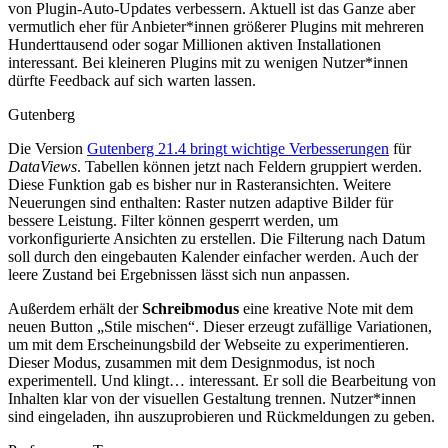
von Plugin-Auto-Updates verbessern. Aktuell ist das Ganze aber
vermutlich eher für Anbieter*innen größerer Plugins mit mehreren
Hunderttausend oder sogar Millionen aktiven Installationen
interessant. Bei kleineren Plugins mit zu wenigen Nutzer*innen
dürfte Feedback auf sich warten lassen.
Gutenberg
Die Version
Gutenberg 21.4 bringt wichtige Verbesserungen
für
DataViews
. Tabellen können jetzt nach Feldern gruppiert werden.
Diese Funktion gab es bisher nur in Rasteransichten. Weitere
Neuerungen sind enthalten: Raster nutzen adaptive Bilder für
bessere Leistung. Filter können gesperrt werden, um
vorkonfigurierte Ansichten zu erstellen. Die Filterung nach Datum
soll durch den eingebauten Kalender einfacher werden. Auch der
leere Zustand bei Ergebnissen lässt sich nun anpassen.
Außerdem erhält der
Schreibmodus
eine kreative Note mit dem
neuen Button „Stile mischen“. Dieser erzeugt zufällige Variationen,
um mit dem Erscheinungsbild der Webseite zu experimentieren.
Dieser Modus, zusammen mit dem Designmodus, ist noch
experimentell. Und klingt… interessant. Er soll die Bearbeitung von
Inhalten klar von der visuellen Gestaltung trennen. Nutzer*innen
sind eingeladen, ihn auszuprobieren und Rückmeldungen zu geben.