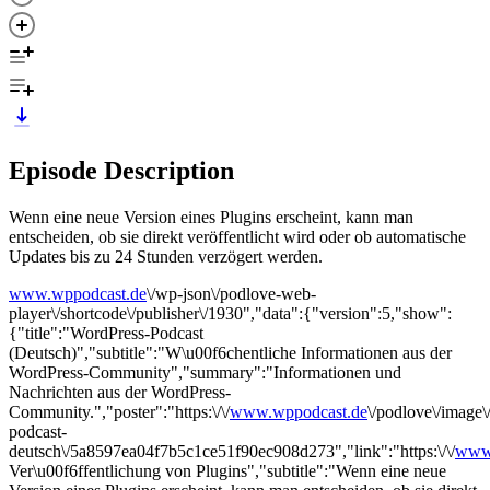
Episode Description
Wenn eine neue Version eines Plugins erscheint, kann man
entscheiden, ob sie direkt veröffentlicht wird oder ob automatische
Updates bis zu 24 Stunden verzögert werden.
www.wppodcast.de
\/wp-json\/podlove-web-
player\/shortcode\/publisher\/1930","data":{"version":5,"show":
{"title":"WordPress-Podcast
(Deutsch)","subtitle":"W\u00f6chentliche Informationen aus der
WordPress-Community","summary":"Informationen und
Nachrichten aus der WordPress-
Community.","poster":"https:\/\/
www.wppodcast.de
\/podlove\/imag
podcast-
deutsch\/5a8597ea04f7b5c1ce51f90ec908d273","link":"https:\/\/
www.
Ver\u00f6ffentlichung von Plugins","subtitle":"Wenn eine neue