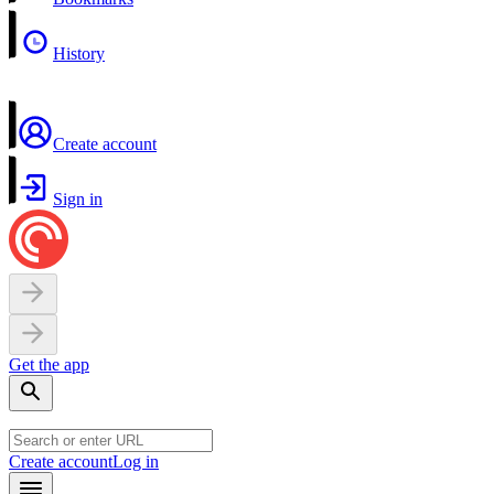
History
Create account
Sign in
Get the app
Create account
Log in