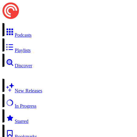
Podcasts
Playlists
Discover
New Releases
In Progress
Starred
Bookmarks