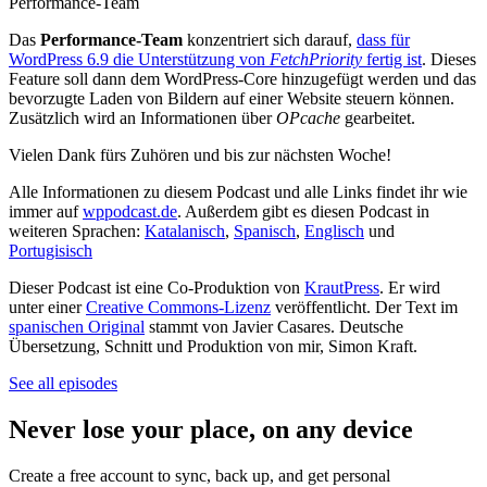
Performance-Team
Das
Performance-Team
konzentriert sich darauf,
dass für
WordPress 6.9 die Unterstützung von
FetchPriority
fertig ist
. Dieses
Feature soll dann dem WordPress-Core hinzugefügt werden und das
bevorzugte Laden von Bildern auf einer Website steuern können.
Zusätzlich wird an Informationen über
OPcache
gearbeitet.
Vielen Dank fürs Zuhören und bis zur nächsten Woche!
Alle Informationen zu diesem Podcast und alle Links findet ihr wie
immer auf
wppodcast.de
. Außerdem gibt es diesen Podcast in
weiteren Sprachen:
Katalanisch
,
Spanisch
,
Englisch
und
Portugisisch
Dieser Podcast ist eine Co-Produktion von
KrautPress
. Er wird
unter einer
Creative Commons-Lizenz
veröffentlicht. Der Text im
spanischen Original
stammt von Javier Casares. Deutsche
Übersetzung, Schnitt und Produktion von mir, Simon Kraft.
See all episodes
Never lose your place, on any device
Create a free account to sync, back up, and get personal