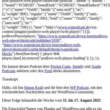
json\/podlove-web-player\/shortcode\/podcast","theme":{"tokens":
{"brand":"#15803D","brandDark":"#15803D","brandDarkest":"#15803
{"ci":{"name":"Outfit","family":["sans-serif"],"src":
[],"weight":800},"regular":{"name":"Outfit","family":["sans-
serif"],"src":[],"weight":300},"bold":{"name":"Outfit","family":
["sans-serif"],"src":
[],"weight":700}}},"base":"https:\/\/
www.wppodcast.de
\/wp-
content\/plugins\/podlove-web-player\/web-player\/"}}]);
podlovePlayer(player, "
https://www.wppodcast.de/wp-json/podlove-
web-player/shortcode/publisher/1930
",
"
https://www.wppodcast.de/wp-json/podlove-web-
player/shortcode/config/default/theme/wppodcast-
blocks
").then(function() { player &&
player.classList.remove("podlove-web-player-loading"); }); });
Du kannst diesen Podcast über
Pocket Casts
,
Spotify
und
Apple
Podcasts
anhören oder den
Feed
direkt abonnieren.
Transkript
Hallo, ich bin
Simon Kraft
und ihr hört den
WP Podcast
, mit den
wöchentlichen Nachrichten aus der WordPress-Community.
Diese Folge behandelt die Woche vom
11. bis 17. August 2025
Für Entwickler*innen von Plugins auf WordPress.org gibt es ein