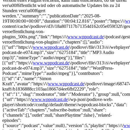
Version eines Plugins erscheint, kann man entscheiden, ob sie direkt
ver\u00f6ffentlicht wird oder ob automatische Updates bis zu 24
Stunden verz\u00f6gert
werden.","summary":"","publicationDate":"2025-08-
19T00:00:00+00:00","duration":"00:04:12.816","poster":"https:\/\/
ww
content\/cache\/podlove\/d3\/18a807117b71354d162c05e059f32f\/gest
veroeffentlichung-von-
plugins_500x.png","link":"https:\/\/
www.wppodcast.de
\/podcast\/gest
veroeffentlichung-von-plugins\/","chapters":[],"audio":
[{"url":"https:\/\/
www.wppodcast.de
\/podlove\/file\/313\/s\/webplayer
podcast-de-e074.mp3","size":"6275184","title":"MP3 Audio
(mp3)","mimeType":"audio\/mpeg"}],"files":
[{"url":"https:\/\/
www.wppodcast.de
\/podlove\/file\/313\/s\/webplaye
podcast-de-e074.mp3","size":"6275184","title":"WordPress-
Podcast","mimeType":"audio\/mpeg"}],"contributors":
[{"id":"4","name":"Simon
Kraft","avatar":"https:\/\/
www.wppodcast.de
\/podlove\/image\/68
kraft\/b1836888cc103aa18667d4ee6fbf2229","role":
{"id":"1","slug":"moderator","title":"Moderator"},"group":null,"co
{"url":"https:\/\/
www.wppodcast.de
\/wp-json\/podlove-web-
player\/shortcode\/config\/default\/theme\/wppodcast-blocks","data":
{"activeTab":"chapters","subscribe-button":null,"share":
{"channels":[],"outlet":null,"sharePlaytime":false},"related-
episodes":
{"source":"podcast","value":null},"version":5,"playlist":"https:\/\/
ww