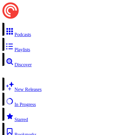
Podcasts
Playlists
Discover
New Releases
In Progress
Starred
Bookmarks