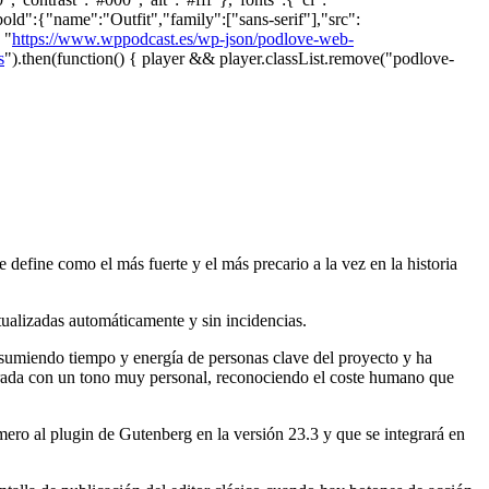
bold":{"name":"Outfit","family":["sans-serif"],"src":
 "
https://www.wppodcast.es/wp-json/podlove-web-
s
").then(function() { player && player.classList.remove("podlove-
define como el más fuerte y el más precario a la vez en la historia
ualizadas automáticamente y sin incidencias.
nsumiendo tiempo y energía de personas clave del proyecto y ha
entrada con un tono muy personal, reconociendo el coste humano que
imero al plugin de Gutenberg en la versión 23.3 y que se integrará en