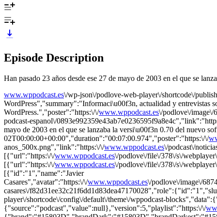
Episode Description
Han pasado 23 años desde ese 27 de mayo de 2003 en el que se lanza
www.wppodcast.es
\/wp-json\/podlove-web-player\/shortcode\/publis
WordPress","summary":"Informaci\u00f3n, actualidad y entrevistas 
WordPress.","poster":"https:\/\/
www.wppodcast.es
\/podlove\/image
podcast-espanol\/0893e992359e43ab7e0236595f9a8e4c","link":"https:
mayo de 2003 en el que se lanzaba la versi\u00f3n 0.70 del nuevo 
02T00:00:00+00:00","duration":"00:07:00.974","poster":"https:\/\/
ww
anos_500x.png","link":"https:\/\/
www.wppodcast.es
\/podcast\/notici
[{"url":"https:\/\/
www.wppodcast.es
\/podlove\/file\/378\/s\/webplay
[{"url":"https:\/\/
www.wppodcast.es
\/podlove\/file\/378\/s\/webplay
[{"id":"1","name":"Javier
Casares","avatar":"https:\/\/
www.wppodcast.es
\/podlove\/image\/6
casares\/f82d31ee32c21f6dd1d83dea47170028","role":{"id":"1","slug":
player\/shortcode\/config\/default\/theme\/wppodcast-blocks","data":{
{"source":"podcast","value":null},"version":5,"playlist":"https:\/\/
ww
{"brand":"#15803D","brandDark":"#15803D","brandDarkest":"#15803D