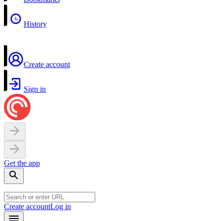
History
Create account
Sign in
Get the app
Create account
Log in