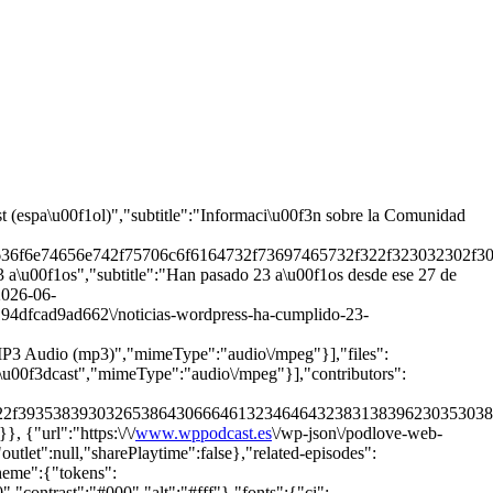
t (espa\u00f1ol)","subtitle":"Informaci\u00f3n sobre la Comunidad
636f6e74656e742f75706c6f6164732f73697465732f322f323032302f303
3 a\u00f1os","subtitle":"Han pasado 23 a\u00f1os desde ese 27 de
2026-06-
194dfcad9ad662\/noticias-wordpress-ha-cumplido-23-
:"MP3 Audio (mp3)","mimeType":"audio\/mpeg"}],"files":
P\u00f3dcast","mimeType":"audio\/mpeg"}],"contributors":
722f39353839303265386430666461323464643238313839623035303863
 {"url":"https:\/\/
www.wppodcast.es
\/wp-json\/podlove-web-
outlet":null,"sharePlaytime":false},"related-episodes":
theme":{"tokens":
ontrast":"#000","alt":"#fff"},"fonts":{"ci":