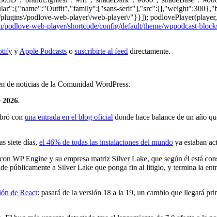
lar":{"name":"Outfit","family":["sans-serif"],"src":[],"weight":300},"
/plugins\/podlove-web-player\/web-player\/"}}]); podlovePlayer(player,
/podlove-web-player/shortcode/config/default/theme/wppodcast-block
tify
y
Apple Podcasts
o
suscribirte al feed
directamente.
men de noticias de la Comunidad WordPress.
e 2026
.
ebró con
una entrada en el blog oficial
donde hace balance de un año que 
s siete días,
el 46% de todas las instalaciones del mundo
ya estaban act
gal con WP Engine y su empresa matriz Silver Lake, que según él está co
ide públicamente a Silver Lake que ponga fin al litigio, y termina la 
ión de React
: pasará de la versión 18 a la 19, un cambio que llegará pr