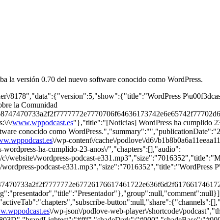
ba la versión 0.70 del nuevo software conocido como WordPress.
her\/8178","data":{"version":5,"show":{"title":"WordPress P\u00f3dcas
sobre la Comunidad
\/68747470733a2f2f7777772e7770706f64636173742e6e65742f77702d
\/\/
www.wppodcast.es
"},"title":"[Noticias] WordPress ha cumplido 2
software conocido como WordPress.","summary":"","publicationDate":"
w.wppodcast.es
\/wp-content\/cache\/podlove\/d6\/b1b8b0a6a11eeaa1
as-wordpress-ha-cumplido-23-anos\/","chapters":[],"audio":
er\/c\/website\/wordpress-podcast-e331.mp3","size":"7016352","title"
er\/wordpress-podcast-e331.mp3","size":"7016352","title":"WordPress 
8747470733a2f2f7777772e67726176617461722e636f6d2f6176617461
"presentador","title":"Presentador"},"group":null,"comment":null}]}},
"activeTab":"chapters","subscribe-button":null,"share":{"channels":[],"
w.wppodcast.es
\/wp-json\/podlove-web-player\/shortcode\/podcast","
","brandLightest":"#fff","shadeDark":"#000","shadeBase":"#000","c