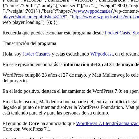
{"name":"Outfit","family":["sans-serif"],"src":[],"weight":800},"regu
[],"weight":700}}},"base":"https:\/\/
www.wppodcast.es
\/wp-content\
player/shortcode/publisher/8178
", "
https://www.wppodcast.es/wp-json
web-player-loading"); }); });
Recuerda que puedes escuchar este programa desde
Pocket Casts
,
Spo
Transcripción del programa
Hola, soy
Javier Casares
y estás escuchando
WPpodcast
, en el resu
En este episodio encontrarás la
información del 25 al 31 de mayo d
WordPress cumplió 23 años el 27 de mayo, y Matt Mullenweg lo cel
del proyecto.
En el lado positivo, destaca el lanzamiento de WordPress 7.0: en apena
En el lado oscuro, Matt dedica buena parte del texto al conflicto le
llegado al punto de intentar disolver la WordPress Foundation. Matt p
está teniendo para él y para las personas de su entorno.
El equipo de
Core
ha anunciado que
WordPress 7.1 tendrá actualizac
Core con WordPress 7.1.