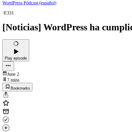
WordPress Pódcast (español)
·
E331
[Noticias] WordPress ha cumpli
Play episode
June 2
7 mins
Bookmarks