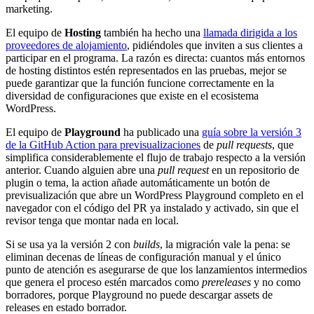
marketing.
El equipo de
Hosting
también ha hecho una
llamada dirigida a los
proveedores de alojamiento
, pidiéndoles que inviten a sus clientes a
participar en el programa. La razón es directa: cuantos más entornos
de hosting distintos estén representados en las pruebas, mejor se
puede garantizar que la función funcione correctamente en la
diversidad de configuraciones que existe en el ecosistema
WordPress.
El equipo de
Playground
ha publicado una
guía sobre la versión 3
de la GitHub Action para previsualizaciones
de
pull requests
, que
simplifica considerablemente el flujo de trabajo respecto a la versión
anterior. Cuando alguien abre una
pull request
en un repositorio de
plugin o tema, la action añade automáticamente un botón de
previsualización que abre un WordPress Playground completo en el
navegador con el código del PR ya instalado y activado, sin que el
revisor tenga que montar nada en local.
Si se usa ya la versión 2 con
builds
, la migración vale la pena: se
eliminan decenas de líneas de configuración manual y el único
punto de atención es asegurarse de que los lanzamientos intermedios
que genera el proceso estén marcados como
prereleases
y no como
borradores, porque Playground no puede descargar assets de
releases en estado borrador.