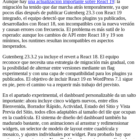
Aunque hay
una actualización importante sobre React 19
: la
migración ha tenido que dar marcha atrás temporalmente, ya que
pocos días después de publicar Gutenberg 23.3 con React 19
integrado, el equipo detectó que muchos plugins ya publicados,
desarrollados con React 18, son incompatibles con la nueva versión
y causan errores con frecuencia. El problema es más sutil de lo
esperado: aunque los cambios de API entre React 18 y 19 son
mínimos, los runtimes resultan incompatibles en aspectos
inesperados.
Gutenberg 23.3.2 ya incluye el revert a React 18. El equipo
reconoce que necesita una estrategia de migración más gradual, con
la posibilidad de alternar entre versiones mediante un flag
experimental y con una capa de compatibilidad para los plugins ya
publicados. El objetivo de incluir React 19 en WordPress 7.1 sigue
en pie, pero el camino va a requerir más trabajo del previsto.
En el apartado experimental, el dashboard personalizable da un salto
importante: ahora incluye cinco widgets nuevos, entre ellos
Bienvenida, Borrador Rápido, Actividad, Estado del Sitio y Vista
Previa del Sitio, todos ellos adaptables al tamaño del tile que ocupan
en la cuadrícula. El sistema de diseño del dashboard también ha
madurado bastante, con animaciones al arrastrar y redimensionar
widgets, un selector de modelo de layout entre cuadrícula y
mosaico, y ajustes individuales por widget. Para probarlo hay que