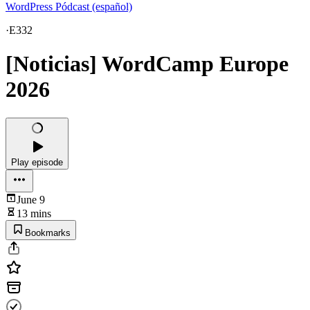
WordPress Pódcast (español)
·
E332
[Noticias] WordCamp Europe
2026
Play episode
June 9
13 mins
Bookmarks