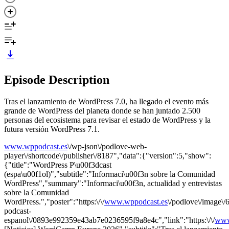
Episode Description
Tras el lanzamiento de WordPress 7.0, ha llegado el evento más
grande de WordPress del planeta donde se han juntado 2.500
personas del ecosistema para revisar el estado de WordPress y la
futura versión WordPress 7.1.
www.wppodcast.es
\/wp-json\/podlove-web-
player\/shortcode\/publisher\/8187","data":{"version":5,"show":
{"title":"WordPress P\u00f3dcast
(espa\u00f1ol)","subtitle":"Informaci\u00f3n sobre la Comunidad
WordPress","summary":"Informaci\u00f3n, actualidad y entrevistas
sobre la Comunidad
WordPress.","poster":"https:\/\/
www.wppodcast.es
\/podlove\/image
podcast-
espanol\/0893e992359e43ab7e0236595f9a8e4c","link":"https:\/\/
www