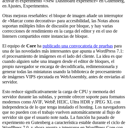
activar el experimento «New Dashboard experience» en Gutenberg,
en Ajustes, Experimentos.
Otras mejoras reseñables: el bloque de imagen añade un interruptor
de «Marcar como decorativa» para accesibilidad, las Notas ahora
soportan múltiples hilos de discusión por bloque, y hay varias
correcciones de rendimiento en la carga del editor y en el uso de
listeners compartidos entre instancias de bloque.
El equipo de
Core
ha
publicado una convocatoria de pruebas
para
una de las novedades más interesantes que apunta a WordPress 7.1:
el procesamiento de imágenes en el lado del cliente. La idea es que
cuando alguien sube una imagen desde el editor de bloques, el
propio navegador se encarga de decodificarla, redimensionarla y
generar todas las miniaturas usando la biblioteca de procesamiento
de imágenes VIPS ejecutada en WebAssembly, antes de enviarlas al
servidor.
Esto reduce significativamente la carga de CPU y memoria del
servidor durante las subidas, y permite ofrecer soporte para formatos
modernos como AVIF, WebP, HEIC, Ultra HDR y JPEG XL con
independencia de lo que tenga instalado el hosting. Los navegadores
que no pueden con el trabajo vuelven automáticamente al flujo de
servidor sin que el usuario note nada. La función ha pasado de
experimento en Gutenberg a característica estable durante el ciclo de
WordPress 7.0, y ahora apunta a integrarse en WordPress Core con