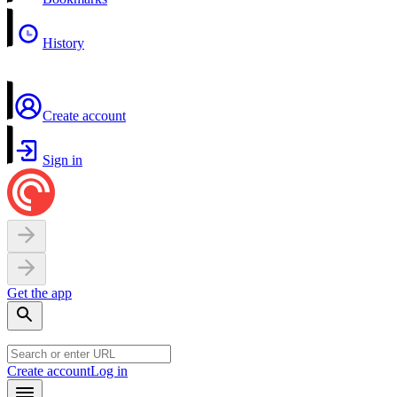
History
Create account
Sign in
Get the app
Create account
Log in