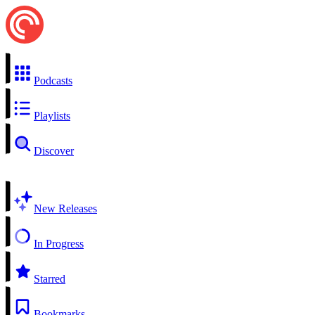
Podcasts
Playlists
Discover
New Releases
In Progress
Starred
Bookmarks