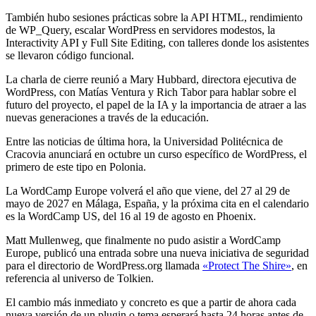
También hubo sesiones prácticas sobre la API HTML, rendimiento
de WP_Query, escalar WordPress en servidores modestos, la
Interactivity API y Full Site Editing, con talleres donde los asistentes
se llevaron código funcional.
La charla de cierre reunió a Mary Hubbard, directora ejecutiva de
WordPress, con Matías Ventura y Rich Tabor para hablar sobre el
futuro del proyecto, el papel de la IA y la importancia de atraer a las
nuevas generaciones a través de la educación.
Entre las noticias de última hora, la Universidad Politécnica de
Cracovia anunciará en octubre un curso específico de WordPress, el
primero de este tipo en Polonia.
La WordCamp Europe volverá el año que viene, del 27 al 29 de
mayo de 2027 en Málaga, España, y la próxima cita en el calendario
es la WordCamp US, del 16 al 19 de agosto en Phoenix.
Matt Mullenweg, que finalmente no pudo asistir a WordCamp
Europe, publicó una entrada sobre una nueva iniciativa de seguridad
para el directorio de WordPress.org llamada
«Protect The Shire»
, en
referencia al universo de Tolkien.
El cambio más inmediato y concreto es que a partir de ahora cada
nueva versión de un plugin o tema esperará hasta 24 horas antes de