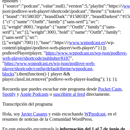
episodes":
{"source":"podcast","value":null},"version":5,"playlist":"https:\/\/
ww
json\/podlove-web-player\/shortcode\/podcast","theme":{"tokens":
{"brand":"#15803D","brandDark":"#15803D","brandDarkest":"#15803
{"ci":{"name":"Outfit","family":["sans-serif"],"src":
[],"weight":800},"regular":{"name":"Outfit","family":["sans-
serif"],"src":[],"weight":300},"bold":{"name":"Outfit","family":
["sans-serif"],"src":
[],"weight":700}}},"base":"https:\/\/
www.wppodcast.es
\/wp-
content\/plugins\/podlove-web-player\/web-player\/"}}]);
podlovePlayer(player, "
https://www.wppodcast.es/wp-json/podlove-
web-player/shortcode/publisher/8187
",
"
https://www.wppodcast.es/wp-json/podlove-web-
player/shortcode/config/default/theme/wppodcast-
blocks
").then(function() { player &&
player.classList.remove("podlove-web-player-loading"); }); });
Recuerda que puedes escuchar este programa desde
Pocket Casts
,
Spotify
y
Apple Podcasts
o
suscribirte al feed
directamente.
Transcripción del programa
Hola, soy
Javier Casares
y estás escuchando
WPpodcast
, en el
resumen de noticias de la Comunidad WordPress.
En este episodio encontrarás la
información del 1 al 7 de junio de