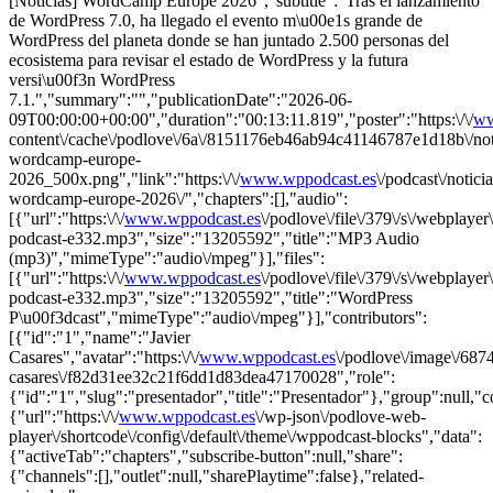
[Noticias] WordCamp Europe 2026","subtitle":"Tras el lanzamiento
de WordPress 7.0, ha llegado el evento m\u00e1s grande de
WordPress del planeta donde se han juntado 2.500 personas del
ecosistema para revisar el estado de WordPress y la futura
versi\u00f3n WordPress
7.1.","summary":"","publicationDate":"2026-06-
09T00:00:00+00:00","duration":"00:13:11.819","poster":"https:\/\/
ww
content\/cache\/podlove\/6a\/8151176eb46ab94c41146787e1d18b\/not
wordcamp-europe-
2026_500x.png","link":"https:\/\/
www.wppodcast.es
\/podcast\/noticia
wordcamp-europe-2026\/","chapters":[],"audio":
[{"url":"https:\/\/
www.wppodcast.es
\/podlove\/file\/379\/s\/webplayer
podcast-e332.mp3","size":"13205592","title":"MP3 Audio
(mp3)","mimeType":"audio\/mpeg"}],"files":
[{"url":"https:\/\/
www.wppodcast.es
\/podlove\/file\/379\/s\/webplayer
podcast-e332.mp3","size":"13205592","title":"WordPress
P\u00f3dcast","mimeType":"audio\/mpeg"}],"contributors":
[{"id":"1","name":"Javier
Casares","avatar":"https:\/\/
www.wppodcast.es
\/podlove\/image\/6
casares\/f82d31ee32c21f6dd1d83dea47170028","role":
{"id":"1","slug":"presentador","title":"Presentador"},"group":null,"
{"url":"https:\/\/
www.wppodcast.es
\/wp-json\/podlove-web-
player\/shortcode\/config\/default\/theme\/wppodcast-blocks","data":
{"activeTab":"chapters","subscribe-button":null,"share":
{"channels":[],"outlet":null,"sharePlaytime":false},"related-