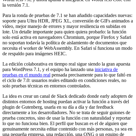
la versión 7.1.
Para la ronda de pruebas de 7.1 se han añadido capacidades nuevas:
soporte para Ultra HDR, JPEG XL, conversión de GIFs animados a
vídeo, mejor manejo de errores y mayor resiliencia en subidas en
lote. Un detalle importante para quien quiera probarlo: la función
solo está activa en navegadores Chromium, porque Firefox y Safari
no soportan todavía la política de aislamiento de documentos que
necesita el worker de WebAssembly. En Safari sí funciona un modo
de respaldo para imágenes HEIC.
La edición colaborativa en tiempo real sigue siendo la gran apuesta
para WordPress 7.1, y el equipo ha lanzado una
iniciativa de
pruebas en el mundo real
pensada precisamente para lo que faltó en
el ciclo de 7.0: usuarios reales editando en condiciones reales, no
solo pruebas técnicas en entornos controlados.
La idea es crear un canal de Slack dedicado donde early adopters de
distintos entornos de hosting puedan activar la función a través del
plugin de Gutenberg, usarla en su día a día y dar feedback
directamente a los desarrolladores. No se trata de seguir guiones de
prueba concretos, sino de usar la función con naturalidad y reportar
lo que no funciona bien. El perfil que buscan es el de alguien que
genuinamente necesita editar contenido con más personas, ya sea en
una pequeña empresa, una redacción, una ONG o un equipo de