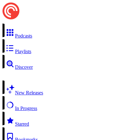
Podcasts
Playlists
Discover
New Releases
In Progress
Starred
Bookmarks