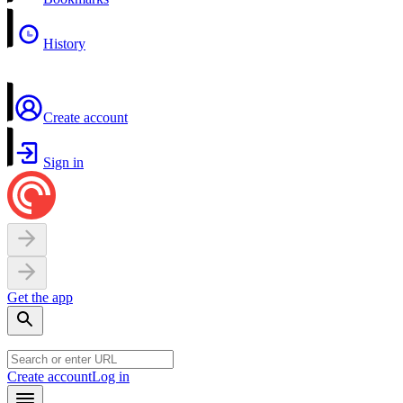
History
Create account
Sign in
Get the app
Create account
Log in