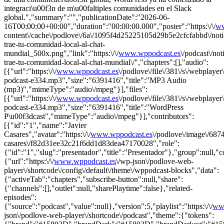
integraci\u00f3n de m\u00faltiples comunidades en el Slack
global.","summary":"","publicationDate":"2026-06-
16T00:00:00+00:00","duration":"00:00:00.000","poster":"https:\/\/
ww
content\/cache\/podlove\/6a\/1095f4d25225105d29b5e2cfcfabbd\/noti
trae-tu-comunidad-local-al-chat-
mundial_500x.png","link":"https:\/\/
www.wppodcast.es
\/podcast\/not
trae-tu-comunidad-local-al-chat-mundial\/","chapters":[],"audio":
[{"url":"https:\/\/
www.wppodcast.es
\/podlove\/file\/381\/s\/webplayer
podcast-e334.mp3","size":"6391416","title":"MP3 Audio
(mp3)","mimeType":"audio\/mpeg"}],"files":
[{"url":"https:\/\/
www.wppodcast.es
\/podlove\/file\/381\/s\/webplayer
podcast-e334.mp3","size":"6391416","title":"WordPress
P\u00f3dcast","mimeType":"audio\/mpeg"}],"contributors":
[{"id":"1","name":"Javier
Casares","avatar":"https:\/\/
www.wppodcast.es
\/podlove\/image\/6
casares\/f82d31ee32c21f6dd1d83dea47170028","role":
{"id":"1","slug":"presentador","title":"Presentador"},"group":null,"
{"url":"https:\/\/
www.wppodcast.es
\/wp-json\/podlove-web-
player\/shortcode\/config\/default\/theme\/wppodcast-blocks","data":
{"activeTab":"chapters","subscribe-button":null,"share":
{"channels":[],"outlet":null,"sharePlaytime":false},"related-
episodes":
{"source":"podcast","value":null},"version":5,"playlist":"https:\/\/
ww
json\/podlove-web-player\/shortcode\/podcast","theme":{"tokens":