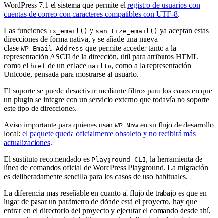
WordPress 7.1 el sistema que permite el
registro de usuarios con
cuentas de correo con caracteres compatibles con UTF-8
.
Las funciones
y
ya aceptan estas
is_email()
sanitize_email()
direcciones de forma nativa, y se añade una nueva
clase
que permite acceder tanto a la
WP_Email_Address
representación ASCII de la dirección, útil para atributos HTML
como el
de un enlace
, como a la representación
href
mailto
Unicode, pensada para mostrarse al usuario.
El soporte se puede desactivar mediante filtros para los casos en que
un plugin se integre con un servicio externo que todavía no soporte
este tipo de direcciones.
Aviso importante para quienes usan
en su flujo de desarrollo
WP Now
local:
el paquete queda oficialmente obsoleto y no recibirá más
actualizaciones
.
El sustituto recomendado es
, la herramienta de
Playground CLI
línea de comandos oficial de WordPress Playground. La migración
es deliberadamente sencilla para los casos de uso habituales.
La diferencia más reseñable en cuanto al flujo de trabajo es que en
lugar de pasar un parámetro de dónde está el proyecto, hay que
entrar en el directorio del proyecto y ejecutar el comando desde ahí,