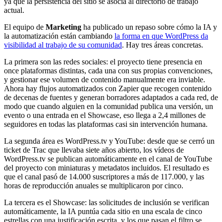
ya que la persistencia del sitio se asocia al directorio de trabajo
actual.
El equipo de
Marketing
ha publicado un repaso sobre cómo la IA y
la automatización están cambiando
la forma en que WordPress da
visibilidad al trabajo de su comunidad
. Hay tres áreas concretas.
La primera son las redes sociales: el proyecto tiene presencia en
once plataformas distintas, cada una con sus propias convenciones,
y gestionar ese volumen de contenido manualmente era inviable.
Ahora hay flujos automatizados con Zapier que recogen contenido
de decenas de fuentes y generan borradores adaptados a cada red, de
modo que cuando alguien en la comunidad publica una versión, un
evento o una entrada en el Showcase, eso llega a 2,4 millones de
seguidores en todas las plataformas casi sin intervención humana.
La segunda área es WordPress.tv y YouTube: desde que se cerró un
ticket de Trac que llevaba siete años abierto, los vídeos de
WordPress.tv se publican automáticamente en el canal de YouTube
del proyecto con miniaturas y metadatos incluidos. El resultado es
que el canal pasó de 14.000 suscriptores a más de 117.000, y las
horas de reproducción anuales se multiplicaron por cinco.
La tercera es el Showcase: las solicitudes de inclusión se verifican
automáticamente, la IA puntúa cada sitio en una escala de cinco
estrellas con una justificación escrita, y los que pasan el filtro se