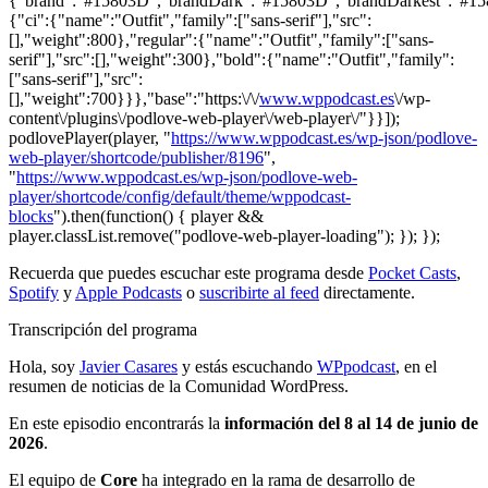
{"brand":"#15803D","brandDark":"#15803D","brandDarkest":"#15803
{"ci":{"name":"Outfit","family":["sans-serif"],"src":
[],"weight":800},"regular":{"name":"Outfit","family":["sans-
serif"],"src":[],"weight":300},"bold":{"name":"Outfit","family":
["sans-serif"],"src":
[],"weight":700}}},"base":"https:\/\/
www.wppodcast.es
\/wp-
content\/plugins\/podlove-web-player\/web-player\/"}}]);
podlovePlayer(player, "
https://www.wppodcast.es/wp-json/podlove-
web-player/shortcode/publisher/8196
",
"
https://www.wppodcast.es/wp-json/podlove-web-
player/shortcode/config/default/theme/wppodcast-
blocks
").then(function() { player &&
player.classList.remove("podlove-web-player-loading"); }); });
Recuerda que puedes escuchar este programa desde
Pocket Casts
,
Spotify
y
Apple Podcasts
o
suscribirte al feed
directamente.
Transcripción del programa
Hola, soy
Javier Casares
y estás escuchando
WPpodcast
, en el
resumen de noticias de la Comunidad WordPress.
En este episodio encontrarás la
información del 8 al 14 de junio de
2026
.
El equipo de
Core
ha integrado en la rama de desarrollo de