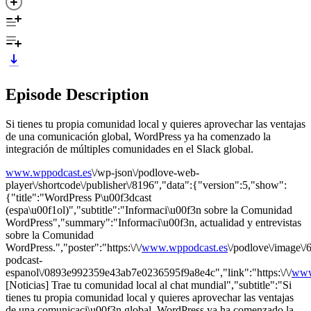
Episode Description
Si tienes tu propia comunidad local y quieres aprovechar las ventajas
de una comunicación global, WordPress ya ha comenzado la
integración de múltiples comunidades en el Slack global.
www.wppodcast.es
\/wp-json\/podlove-web-
player\/shortcode\/publisher\/8196","data":{"version":5,"show":
{"title":"WordPress P\u00f3dcast
(espa\u00f1ol)","subtitle":"Informaci\u00f3n sobre la Comunidad
WordPress","summary":"Informaci\u00f3n, actualidad y entrevistas
sobre la Comunidad
WordPress.","poster":"https:\/\/
www.wppodcast.es
\/podlove\/image
podcast-
espanol\/0893e992359e43ab7e0236595f9a8e4c","link":"https:\/\/
www
[Noticias] Trae tu comunidad local al chat mundial","subtitle":"Si
tienes tu propia comunidad local y quieres aprovechar las ventajas
de una comunicaci\u00f3n global, WordPress ya ha comenzado la