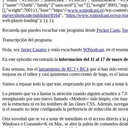
{"name":"Outfit","family":["sans-serif"],"src":[],"weight":800},"regu
[],"weight":700}}},"base":"https:\/\/
www.wppodcast.es
\/wp-content\
player/shortcode/publisher/8164
", "
https://www.wppodcast.es/wp-json
web-player-loading"); }); });
Recuerda que puedes escuchar este programa desde
Pocket Casts
,
Spo
Transcripción del programa
Hola, soy
Javier Casares
y estás escuchando
WPpodcast
, en el resu
En este episodio encontrarás la
información del 11 al 17 de mayo d
Esta semana, tras el
lanzamiento de RC3 y RC4
que sí han sido versi
mejoras en el editor y casi quinientas correcciones de bugs, es el la
Vamos a repasar todo lo que trae, empezando por lo que van a notar lo
Lo primero que va a llamar la atención cuando alguien actualice a 7.
reemplazado por uno nuevo llamado «Modern»: más limpio, con mayor c
en la estructura ni en los nombres de las clases CSS. Además, navegar 
si el usuario no tiene configurada la preferencia de reducción de movi
Otra novedad que se va a notar de inmediato es el acceso directo a la
Windows o Comando+K en Mac, se abre la paleta de comandos desde cualq