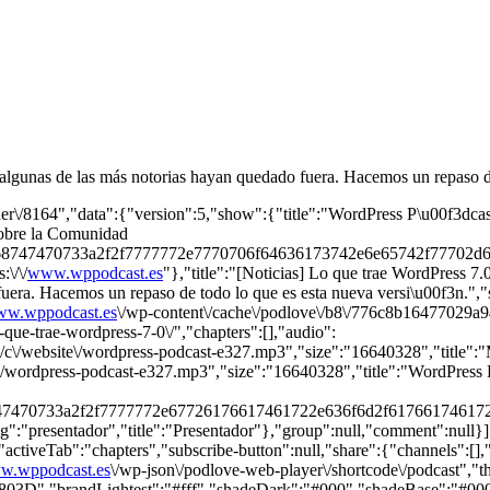
lgunas de las más notorias hayan quedado fuera. Hacemos un repaso de
her\/8164","data":{"version":5,"show":{"title":"WordPress P\u00f3dcas
sobre la Comunidad
\/68747470733a2f2f7777772e7770706f64636173742e6e65742f77702d
\/\/
www.wppodcast.es
"},"title":"[Noticias] Lo que trae WordPress 7.
uera. Hacemos un repaso de todo lo que es esta nueva versi\u00f3n."
w.wppodcast.es
\/wp-content\/cache\/podlove\/b8\/776c8b16477029a9
o-que-trae-wordpress-7-0\/","chapters":[],"audio":
er\/c\/website\/wordpress-podcast-e327.mp3","size":"16640328","title
yer\/wordpress-podcast-e327.mp3","size":"16640328","title":"WordPres
8747470733a2f2f7777772e67726176617461722e636f6d2f6176617461
"presentador","title":"Presentador"},"group":null,"comment":null}]}},
"activeTab":"chapters","subscribe-button":null,"share":{"channels":[],"
w.wppodcast.es
\/wp-json\/podlove-web-player\/shortcode\/podcast","
","brandLightest":"#fff","shadeDark":"#000","shadeBase":"#000","c