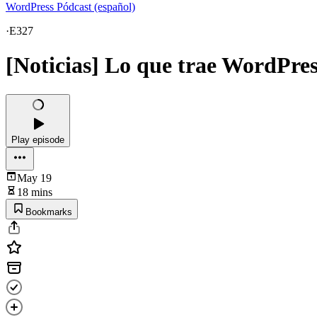
WordPress Pódcast (español)
·
E327
[Noticias] Lo que trae WordPres
Play episode
May 19
18 mins
Bookmarks