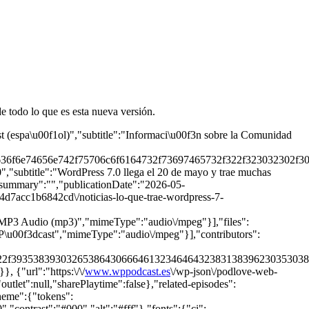
 todo lo que es esta nueva versión.
t (espa\u00f1ol)","subtitle":"Informaci\u00f3n sobre la Comunidad
636f6e74656e742f75706c6f6164732f73697465732f322f323032302f303
0","subtitle":"WordPress 7.0 llega el 20 de mayo y trae muchas
,"summary":"","publicationDate":"2026-05-
4d7acc1b6842cd\/noticias-lo-que-trae-wordpress-7-
":"MP3 Audio (mp3)","mimeType":"audio\/mpeg"}],"files":
s P\u00f3dcast","mimeType":"audio\/mpeg"}],"contributors":
722f39353839303265386430666461323464643238313839623035303863
 {"url":"https:\/\/
www.wppodcast.es
\/wp-json\/podlove-web-
outlet":null,"sharePlaytime":false},"related-episodes":
theme":{"tokens":
ontrast":"#000","alt":"#fff"},"fonts":{"ci":