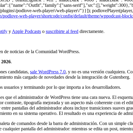
lar":{"name":"Outfit","family":["sans-serif"],"src":[],"weight":300},"
/plugins\/podlove-web-player\/web-player\/"}}]); podlovePlayer(player,
/podlove-web-player/shortcode/config/default/theme/wppodcast-block
tify
y
Apple Podcasts
o
suscribirte al feed
directamente.
men de noticias de la Comunidad WordPress.
e 2026
.
ones candidatas,
sale WordPress 7.0
, y no es una versión cualquiera. Co
nzamiento más cargado de novedades desde la integración de Gutenberg.
s usuarios y terminando por lo que importa a los desarrolladores.
0 es que el administrador de WordPress tiene una cara nueva. El esquem
ontraste, tipografía mejorada y un aspecto más coherente con el edito
entre pantallas del administrador ahora incluye transiciones suaves gra
miento en su sistema operativo. El resultado es una experiencia de admin
 paleta de comandos desde la barra de administración. Con un simple cli
uier pantalla del administrador: mientras se edita un post, mientras s