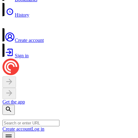
History
Create account
Sign in
Get the app
Create account
Log in