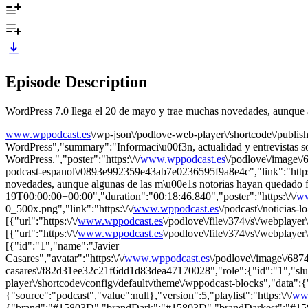
Episode Description
WordPress 7.0 llega el 20 de mayo y trae muchas novedades, aunque a
www.wppodcast.es
\/wp-json\/podlove-web-player\/shortcode\/publis
WordPress","summary":"Informaci\u00f3n, actualidad y entrevistas 
WordPress.","poster":"https:\/\/
www.wppodcast.es
\/podlove\/image
podcast-espanol\/0893e992359e43ab7e0236595f9a8e4c","link":"https:
novedades, aunque algunas de las m\u00e1s notorias hayan quedado f
19T00:00:00+00:00","duration":"00:18:46.840","poster":"https:\/\/
ww
0_500x.png","link":"https:\/\/
www.wppodcast.es
\/podcast\/noticias-l
[{"url":"https:\/\/
www.wppodcast.es
\/podlove\/file\/374\/s\/webplay
[{"url":"https:\/\/
www.wppodcast.es
\/podlove\/file\/374\/s\/webpla
[{"id":"1","name":"Javier
Casares","avatar":"https:\/\/
www.wppodcast.es
\/podlove\/image\/6
casares\/f82d31ee32c21f6dd1d83dea47170028","role":{"id":"1","slug":
player\/shortcode\/config\/default\/theme\/wppodcast-blocks","data":{
{"source":"podcast","value":null},"version":5,"playlist":"https:\/\/
ww
{"brand":"#15803D","brandDark":"#15803D","brandDarkest":"#15803D