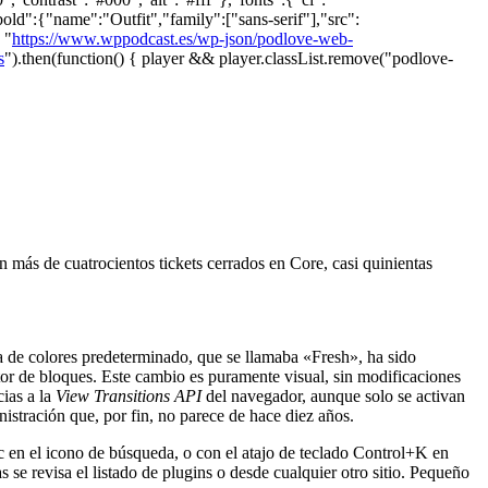
bold":{"name":"Outfit","family":["sans-serif"],"src":
 "
https://www.wppodcast.es/wp-json/podlove-web-
s
").then(function() { player && player.classList.remove("podlove-
n más de cuatrocientos tickets cerrados en Core, casi quinientas
a de colores predeterminado, que se llamaba «Fresh», ha sido
r de bloques. Este cambio es puramente visual, sin modificaciones
cias a la
View Transitions API
del navegador, aunque solo se activan
istración que, por fin, no parece de hace diez años.
c en el icono de búsqueda, o con el atajo de teclado Control+K en
e revisa el listado de plugins o desde cualquier otro sitio. Pequeño