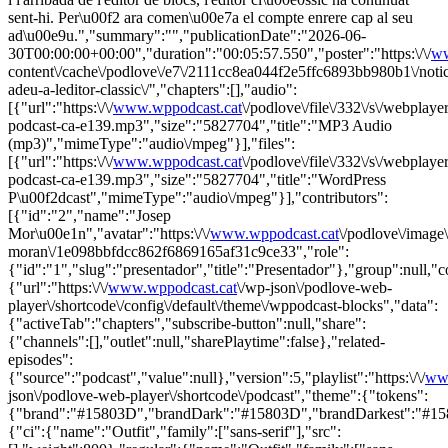
sent-hi. Per\u00f2 ara comen\u00e7a el compte enrere cap al seu
ad\u00e9u.","summary":"","publicationDate":"2026-06-
30T00:00:00+00:00","duration":"00:05:57.550","poster":"https:\/\/
ww
content\/cache\/podlove\/e7\/2111cc8ea044f2e5ffc6893bb980b1\/notici
adeu-a-leditor-classic\/","chapters":[],"audio":
[{"url":"https:\/\/
www.wppodcast.cat
\/podlove\/file\/332\/s\/webplaye
podcast-ca-e139.mp3","size":"5827704","title":"MP3 Audio
(mp3)","mimeType":"audio\/mpeg"}],"files":
[{"url":"https:\/\/
www.wppodcast.cat
\/podlove\/file\/332\/s\/webplaye
podcast-ca-e139.mp3","size":"5827704","title":"WordPress
P\u00f2dcast","mimeType":"audio\/mpeg"}],"contributors":
[{"id":"2","name":"Josep
Mor\u00e1n","avatar":"https:\/\/
www.wppodcast.cat
\/podlove\/ima
moran\/1e098bbfdcc862f6869165af31c9ce33","role":
{"id":"1","slug":"presentador","title":"Presentador"},"group":null,"
{"url":"https:\/\/
www.wppodcast.cat
\/wp-json\/podlove-web-
player\/shortcode\/config\/default\/theme\/wppodcast-blocks","data":
{"activeTab":"chapters","subscribe-button":null,"share":
{"channels":[],"outlet":null,"sharePlaytime":false},"related-
episodes":
{"source":"podcast","value":null},"version":5,"playlist":"https:\/\/
www
json\/podlove-web-player\/shortcode\/podcast","theme":{"tokens":
{"brand":"#15803D","brandDark":"#15803D","brandDarkest":"#15803
{"ci":{"name":"Outfit","family":["sans-serif"],"src":