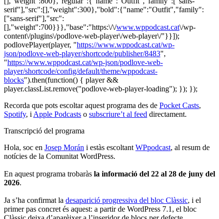
[],"weight":800},"regular":{"name":"Outfit","family":["sans-
serif"],"src":[],"weight":300},"bold":{"name":"Outfit","family":
["sans-serif"],"src":
[],"weight":700}}},"base":"https:\/\/
www.wppodcast.cat
\/wp-
content\/plugins\/podlove-web-player\/web-player\/"}}]);
podlovePlayer(player, "
https://www.wppodcast.cat/wp-
json/podlove-web-player/shortcode/publisher/8483
",
"
https://www.wppodcast.cat/wp-json/podlove-web-
player/shortcode/config/default/theme/wppodcast-
blocks
").then(function() { player &&
player.classList.remove("podlove-web-player-loading"); }); });
Recorda que pots escoltar aquest programa des de
Pocket Casts
,
Spotify
, i
Apple Podcasts
o
subscriure’t al feed
directament.
Transcripció del programa
Hola, soc en
Josep Morán
i estàs escoltant
WPpodcast
, al resum de
notícies de la Comunitat WordPress.
En aquest programa trobaràs
la informació del 22 al 28 de juny del
2026
.
Ja s’ha confirmat la
desaparició progressiva del bloc Clàssic
, i el
primer pas concret és aquest: a partir de WordPress 7.1, el bloc
Clàssic deixa d’aparèixer a l’inseridor de blocs per defecte.