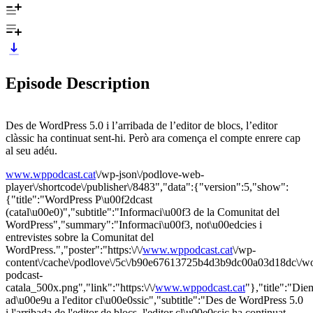
Episode Description
Des de WordPress 5.0 i l’arribada de l’editor de blocs, l’editor
clàssic ha continuat sent-hi. Però ara comença el compte enrere cap
al seu adéu.
www.wppodcast.cat
\/wp-json\/podlove-web-
player\/shortcode\/publisher\/8483","data":{"version":5,"show":
{"title":"WordPress P\u00f2dcast
(catal\u00e0)","subtitle":"Informaci\u00f3 de la Comunitat del
WordPress","summary":"Informaci\u00f3, not\u00edcies i
entrevistes sobre la Comunitat del
WordPress.","poster":"https:\/\/
www.wppodcast.cat
\/wp-
content\/cache\/podlove\/5c\/b90e67613725b4d3b9dc00a03d18dc\/wo
podcast-
catala_500x.png","link":"https:\/\/
www.wppodcast.cat
"},"title":"Die
ad\u00e9u a l'editor cl\u00e0ssic","subtitle":"Des de WordPress 5.0
i l'arribada de l'editor de blocs, l'editor cl\u00e0ssic ha continuat