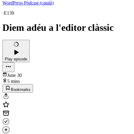
WordPress Pòdcast (català)
·
E139
Diem adéu a l'editor clàssic
Play episode
June 30
5 mins
Bookmarks