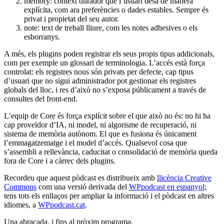
memory: context durador que l’usuari desa de manera
explícita, com ara preferències o dades estables. Sempre és
privat i propietat del seu autor.
note: text de treball lliure, com les notes adhesives o els
esborranys.
A més, els plugins poden registrar els seus propis tipus addicionals,
com per exemple un glossari de terminologia. L’accés està força
controlat: els registres nous són privats per defecte, cap tipus
d’usuari que no sigui administrador pot gestionar els registres
globals del lloc, i res d’això no s’exposa públicament a través de
consultes del front-end.
L’equip de Core és força explícit sobre el que això no és: no hi ha
cap proveïdor d’IA, ni model, ni algorisme de recuperació, ni
sistema de memòria autònom. El que es fusiona és únicament
l’emmagatzematge i el model d’accés. Qualsevol cosa que
s’assembli a rellevància, caducitat o consolidació de memòria queda
fora de Core i a càrrec dels plugins.
Recordeu que aquest pòdcast es distribueix amb
llicència Creative
Commons
com una versió derivada del
WPpodcast en espanyol
;
tens tots els enllaços per ampliar la informació i el pòdcast en altres
idiomes, a
WPpodcast.cat
.
Una abraçada, i fins al pròxim programa.