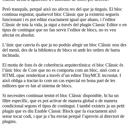
Però tranquils, perquè això no afecta res del que ja tinguis. El bloc
continua registrat, qualsevol bloc Clàssic que ja existeixi segueix
funcionant i es pot editar exactament igual que abans, i l’editor
Clàssic de tota la vida, ja sigui a través del plugin Classic Editor o en
tipus de contingut que no fan servir l’editor de blocs, no es veu
afectat en absolut.
L’únic que canvia és que ja no podràs afegir un bloc Clàssic nou des
del menú, des de la biblioteca de blocs ni amb les ordres de barra
inclinada.
El motiu de fons és de coherència arquitectònica: el bloc Clàssic és
l’únic bloc de Core que no es comporta com un bloc, sinó com a
HTML opac renderitzat a través d’un editor TinyMCE incrustat. I
això obliga a tractar-lo com un cas especial en bona part de les
millores que es fan al sistema de blocs.
Si necessites continuar tenint el bloc Clàssic disponible, hi ha un
filtre específic, que es pot activar de manera global o de manera
condicional segons el tipus de contingut. I també existeix ja un petit
plugin que es diu Enable Classic Block que fa exactament això
sense tocar codi, i que ja s’ha enviat perquè l’aprovin al directori de
plugins.