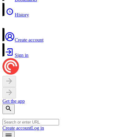
History
Create account
Sign in
Get the app
Create account
Log in