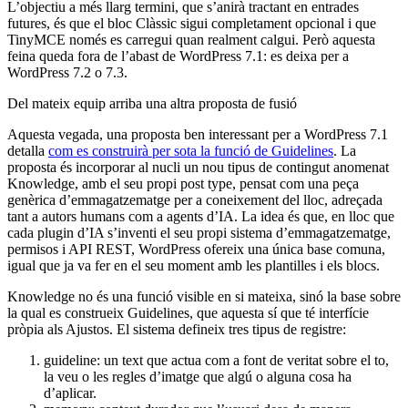
L’objectiu a més llarg termini, que s’anirà tractant en entrades
futures, és que el bloc Clàssic sigui completament opcional i que
TinyMCE només es carregui quan realment calgui. Però aquesta
feina queda fora de l’abast de WordPress 7.1: es deixa per a
WordPress 7.2 o 7.3.
Del mateix equip arriba una altra proposta de fusió
Aquesta vegada, una proposta ben interessant per a WordPress 7.1
detalla
com es construirà per sota la funció de Guidelines
. La
proposta és incorporar al nucli un nou tipus de contingut anomenat
Knowledge, amb el seu propi post type, pensat com una peça
genèrica d’emmagatzematge per a coneixement del lloc, adreçada
tant a autors humans com a agents d’IA. La idea és que, en lloc que
cada plugin d’IA s’inventi el seu propi sistema d’emmagatzematge,
permisos i API REST, WordPress ofereix una única base comuna,
igual que ja va fer en el seu moment amb les plantilles i els blocs.
Knowledge no és una funció visible en si mateixa, sinó la base sobre
la qual es construeix Guidelines, que aquesta sí que té interfície
pròpia als Ajustos. El sistema defineix tres tipus de registre:
guideline: un text que actua com a font de veritat sobre el to,
la veu o les regles d’imatge que algú o alguna cosa ha
d’aplicar.