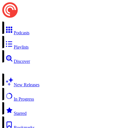
Podcasts
Playlists
Discover
New Releases
In Progress
Starred
Bookmarks