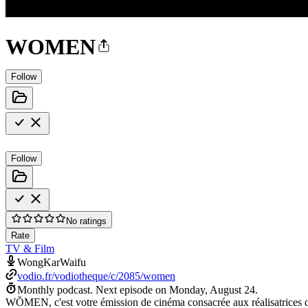
WOMEN
Follow
Follow
No ratings
Rate
TV & Film
WongKarWaifu
vodio.fr/vodiotheque/c/2085/women
Monthly podcast.
Next episode on
Monday, August 24
.
WŎMEN, c'est votre émission de cinéma consacrée aux réalisatrices 