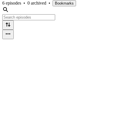
6 episodes
•
0 archived
•
Bookmarks