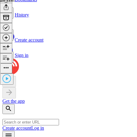
History
Create account
Sign in
Get the app
Create account
Log in