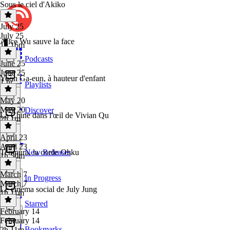
Sous le ciel d'Akiko
July 25
July 25
Alice Wu sauve la face
1h 16m
Podcasts
June 25
June 25
Yoon Ga-eun, à hauteur d'enfant
1 hr
Playlists
May 20
May 20
Discover
La Chine dans l'œil de Vivian Qu
2h 1m
April 23
April 23
Tempura, la corde Ohku
New Releases
1h 50m
March 7
In Progress
March 7
Le cinéma social de July Jung
1h 11m
Starred
February 14
February 14
Bookmarks
2h 11m