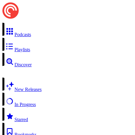
Podcasts
Playlists
Discover
New Releases
In Progress
Starred
Bookmarks