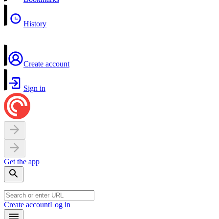
History
Create account
Sign in
Get the app
Create account
Log in