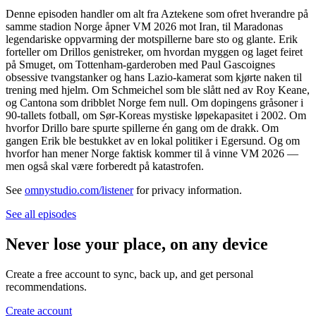
Denne episoden handler om alt fra Aztekene som ofret hverandre på
samme stadion Norge åpner VM 2026 mot Iran, til Maradonas
legendariske oppvarming der motspillerne bare sto og glante. Erik
forteller om Drillos genistreker, om hvordan myggen og laget feiret
på Smuget, om Tottenham-garderoben med Paul Gascoignes
obsessive tvangstanker og hans Lazio-kamerat som kjørte naken til
trening med hjelm. Om Schmeichel som ble slått ned av Roy Keane,
og Cantona som dribblet Norge fem null. Om dopingens gråsoner i
90-tallets fotball, om Sør-Koreas mystiske løpekapasitet i 2002. Om
hvorfor Drillo bare spurte spillerne én gang om de drakk. Om
gangen Erik ble bestukket av en lokal politiker i Egersund. Og om
hvorfor han mener Norge faktisk kommer til å vinne VM 2026 —
men også skal være forberedt på katastrofen.
See
omnystudio.com/listener
for privacy information.
See all episodes
Never lose your place, on any device
Create a free account to sync, back up, and get personal
recommendations.
Create account