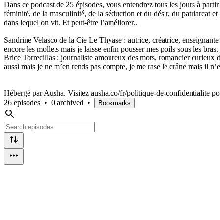
Dans ce podcast de 25 épisodes, vous entendrez tous les jours à partir
féminité, de la masculinité, de la séduction et du désir, du patriarcat e
dans lequel on vit. Et peut-être l’améliorer...
Sandrine Velasco de la Cie Le Thyase : autrice, créatrice, enseignante e
encore les mollets mais je laisse enfin pousser mes poils sous les bras.
Brice Torrecillas : journaliste amoureux des mots, romancier curieux de
aussi mais je ne m’en rends pas compte, je me rase le crâne mais il n’
Hébergé par Ausha. Visitez ausha.co/fr/politique-de-confidentialite po
26 episodes
•
0 archived
•
Bookmarks