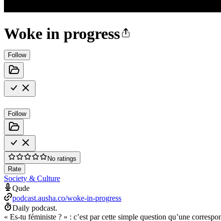
Woke in progress
Follow
Follow
No ratings
Rate
Society & Culture
Qude
podcast.ausha.co/woke-in-progress
Daily podcast.
« Es-tu féministe ? » : c’est par cette simple question qu’une correspo