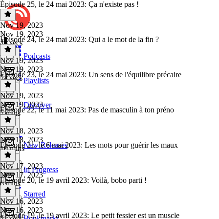
Épisode 25, le 24 mai 2023: Ça n'existe pas !
Nov 19, 2023
Nov 19, 2023
Épisode 24, le 24 mai 2023: Qui a le mot de la fin ?
43 secs
Podcasts
Nov 19, 2023
Nov 19, 2023
Épisode 23, le 24 mai 2023: Un sens de l'équilibre précaire
24 secs
Playlists
Nov 19, 2023
Nov 19, 2023
Discover
Épisode 22, le 11 mai 2023: Pas de masculin à ton préno
7 mins
Nov 18, 2023
Nov 18, 2023
Épisode 21, le 6 mai 2023: Les mots pour guérir les maux
New Releases
10 mins
Nov 17, 2023
In Progress
Nov 17, 2023
Épisode 20, le 19 avril 2023: Voilà, bobo parti !
6 mins
Starred
Nov 16, 2023
Nov 16, 2023
Épisode 19, le 19 avril 2023: Le petit fessier est un muscle
Bookmarks
21 secs