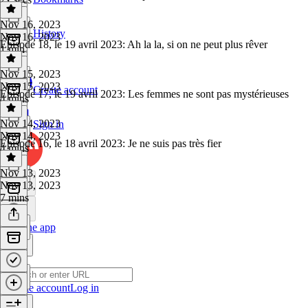
Nov 16, 2023
History
Nov 16, 2023
Épisode 18, le 19 avril 2023: Ah la la, si on ne peut plus rêver
1 min
Nov 15, 2023
Nov 15, 2023
Create account
Épisode 17, le 19 avril 2023: Les femmes ne sont pas mystérieuses
4 mins
Nov 14, 2023
Sign in
Nov 14, 2023
Épisode 16, le 18 avril 2023: Je ne suis pas très fier
4 mins
Nov 13, 2023
Nov 13, 2023
7 mins
Get the app
Create account
Log in