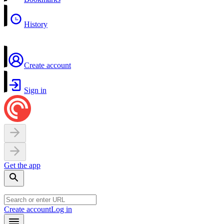
History
Create account
Sign in
Get the app
Create account
Log in