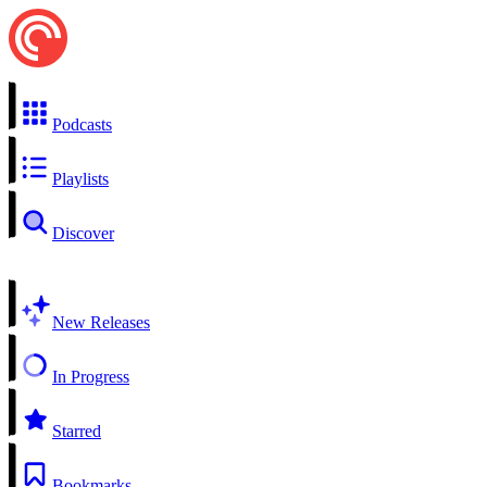
Podcasts
Playlists
Discover
New Releases
In Progress
Starred
Bookmarks