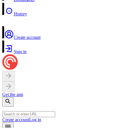
History
Create account
Sign in
Get the app
Create account
Log in