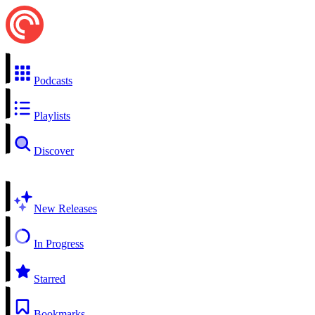
Podcasts
Playlists
Discover
New Releases
In Progress
Starred
Bookmarks