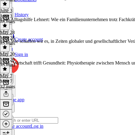
June 3
History
June 3
#246 Alltagshilfe Lehnert: Wie ein Familienunternehmen trotz Fachkrä
48 mins
May 28
May 28
Create account
#245 Wie schaffen wir es, in Zeiten globaler und gesellschaftlicher V
45 mins
May 20
Sign in
May 20
#244 "Wirtschaft trifft Gesundheit: Physiotherapie zwischen Mensch un
35 mins
May 7
May 7
32 mins
Get the app
Create account
Log in