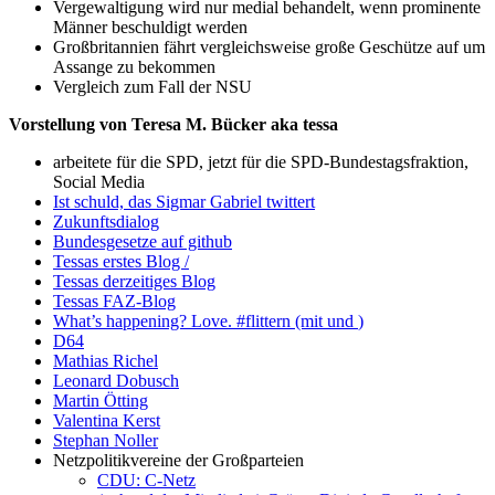
Vergewaltigung wird nur medial behandelt, wenn prominente
Männer beschuldigt werden
Großbritannien fährt vergleichsweise große Geschütze auf um
Assange zu bekommen
Vergleich zum Fall der NSU
Vorstellung von Teresa M. Bücker aka tessa
arbeitete für die SPD, jetzt für die SPD-Bundestagsfraktion,
Social Media
Ist schuld, das Sigmar Gabriel twittert
Zukunftsdialog
Bundesgesetze auf github
Tessas erstes Blog
/
Tessas derzeitiges Blog
Tessas FAZ-Blog
What’s happening? Love. #flittern (mit
und
)
D64
Mathias Richel
Leonard Dobusch
Martin Ötting
Valentina Kerst
Stephan Noller
Netzpolitikvereine der Großparteien
CDU: C-Netz