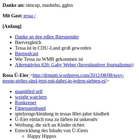
Danke an:
simcup, mashehu, gglnx
Mit Gast:
tessa
/
[Anfang]
Danke an den edlen Bierspender
Biervergleich
Tessa ist in CDU-Land groß geworden
Bierpodcast
Wie Tessa zu WMR gekommen ist
Alternativlos #26: Gaby Weber (Investigativer Journalismus)
Rosa Ü-Eier
<
http://drmutti.wordpress.com/2012/08/08/sexy-
teenie-girlies-sind-jetzt-mit-dabei-in-jedem-siebten-ei/
>
quantified self
weight watchers
Runkeeper
Fitnessarmband
spielzeuge/kleidung in tessas 80er-jahre kindheit
Ü-Eier einfach rosa zu färben ist unkreativ
Werbung, die sich an Kinder richtet
Entwicklung des Inhalts von Ü-Eiern
Happy Hippos