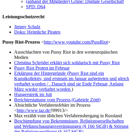
(anhand der Mitglieder) Grüne: Digitale Gesellschaft
SPD: D64
Leistungsschutzrecht
Jimmy Schulz
Doku: Heimliche Piraten
Pussy Riot-Prozess
<
http://www.youtube.com/PussRiot
>
Ausschlachten von Pussy Riot in den westeuropäischen
Medien
Christina Schröder erklärt sich solidarisch mit Pussy Riot
Pussy Riot Protest im Februar
Erklärung der Hintergründe (Pussy Riot sind ein
Kunstkollektiv, sind erstmals im Januar aufgetreten und gleich
verhaftet worden
/
. Danach sind sie Ende Februar, Anfang
März wieder verhaftet worden
)
Hungerstreik im Juli
Berichterstattung vom Prozess (Gabriele Zöttl)
Absichtliche Verfahrensfehler im Prozess
<
http://www.taz.de/
!99913/>
Max erzählt vom üblichen Verfahrenshergang in Russland
Beschimpfung von Bekenntnissen, Religionsgesellschaften
und Weltanschauungsvereinigungen (§ 166 StGB)
& Störung
der Religionsausübung (§ 167 StGB)