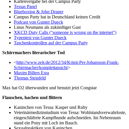
Kartenvergabe bei der Campus Party
Tessas Panel
Blueboxing & John Draper
Campus Party hat in Deutschland keinen Credit
Podcast von Gunter Dueck
Linus Neumann als zukünftiger Gast
XKCD Duty Calls (“someone is wrong on the internet”)
Typentest von Gunter Dueck
Taschenkontrollen auf der Campus Party
Schirrmachers literarischer Tod
<
http://www.zeit.de/2012/34/Krimi-Per-Johansson-Frank-
Schirrmacher/komplettansicht
>
Maxim Billers Esra
Thomas Steinfeld
Max hat O2 überwunden und benutzt jetzt Congstar
Flauschen, hachen und flittern
Kaninchen von Tessa: Kasper und Ruby
Veterinärmedizinstudium von Tessa: Wohlstandsverwahrloste,
eingeschläferte Kampfhunde aufschneiden. Im Nebenraum
stand ein Pony mit Loch im Bauch.
Sexualpraktiken von Kaninchen