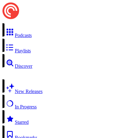
Podcasts
Playlists
Discover
New Releases
In Progress
Starred
Bookmarks