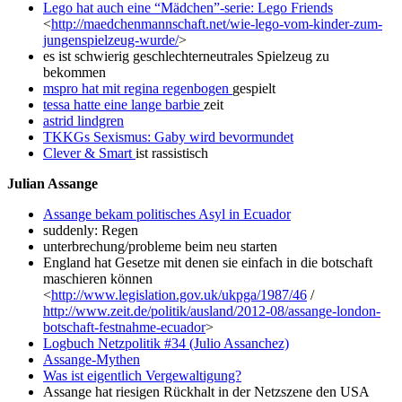
Lego hat auch eine “Mädchen”-serie: Lego Friends
<
http://maedchenmannschaft.net/wie-lego-vom-kinder-zum-
jungenspielzeug-wurde/
>
es ist schwierig geschlechterneutrales Spielzeug zu
bekommen
mspro hat mit regina regenbogen
gespielt
tessa hatte eine lange barbie
zeit
astrid lindgren
TKKGs Sexismus: Gaby wird bevormundet
Clever & Smart
ist rassistisch
Julian Assange
Assange bekam politisches Asyl in Ecuador
suddenly: Regen
unterbrechung/probleme beim neu starten
England hat Gesetze mit denen sie einfach in die botschaft
maschieren können
<
http://www.legislation.gov.uk/ukpga/1987/46
/
http://www.zeit.de/politik/ausland/2012-08/assange-london-
botschaft-festnahme-ecuador
>
Logbuch Netzpolitik #34 (Julio Assanchez)
Assange-Mythen
Was ist eigentlich Vergewaltigung?
Assange hat riesigen Rückhalt in der Netzszene den USA