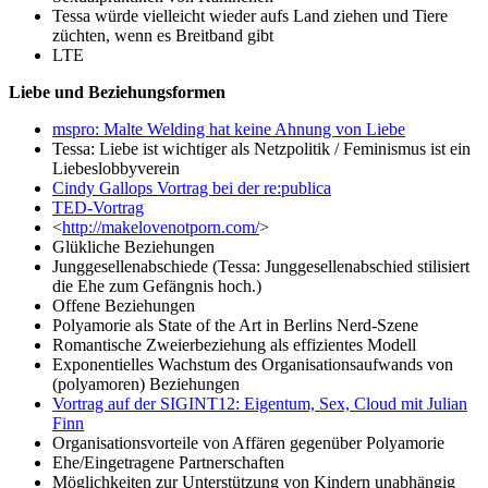
Tessa würde vielleicht wieder aufs Land ziehen und Tiere
züchten, wenn es Breitband gibt
LTE
Liebe und Beziehungsformen
mspro: Malte Welding hat keine Ahnung von Liebe
Tessa: Liebe ist wichtiger als Netzpolitik / Feminismus ist ein
Liebeslobbyverein
Cindy Gallops Vortrag bei der re:publica
TED-Vortrag
<
http://makelovenotporn.com/
>
Glükliche Beziehungen
Junggesellenabschiede (Tessa: Junggesellenabschied stilisiert
die Ehe zum Gefängnis hoch.)
Offene Beziehungen
Polyamorie als State of the Art in Berlins Nerd-Szene
Romantische Zweierbeziehung als effizientes Modell
Exponentielles Wachstum des Organisationsaufwands von
(polyamoren) Beziehungen
Vortrag auf der SIGINT12: Eigentum, Sex, Cloud mit Julian
Finn
Organisationsvorteile von Affären gegenüber Polyamorie
Ehe/Eingetragene Partnerschaften
Möglichkeiten zur Unterstützung von Kindern unabhängig