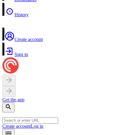
History
Create account
Sign in
Get the app
Create account
Log in