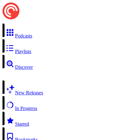
Podcasts
Playlists
Discover
New Releases
In Progress
Starred
Bookmarks