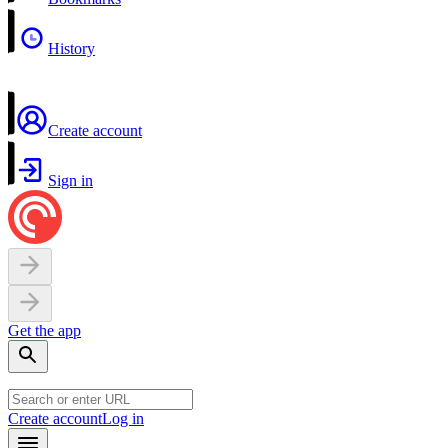
History
Create account
Sign in
Get the app
Create account
Log in