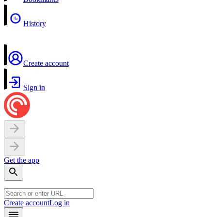
History
Create account
Sign in
Get the app
Create account
Log in