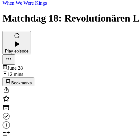
When We Were Kings
Matchdag 18: Revolutionären 
Play episode
June 28
12 mins
Bookmarks