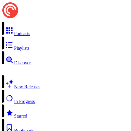
Podcasts
Playlists
Discover
New Releases
In Progress
Starred
Bookmarks