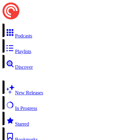
Podcasts
Playlists
Discover
New Releases
In Progress
Starred
Bookmarks