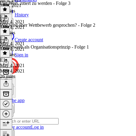
Der Wert, zitiert zu werden - Folge 3
Jul 6, 2021
26 mins
History
E3
·
E2
May 4, 2021
Wie wird über Wettbewerb gesprochen? - Folge 2
May 4, 2021
26 mins
E2
·
Create account
E1
May 4, 2021
Wettbewerb als Organisationsprinzip - Folge 1
May 4, 2021
26 mins
Sign in
E1
·
May 4, 2021
May 4, 2021
26 mins
Get the app
Create account
Log in