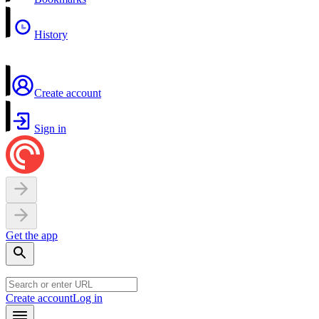
History
Create account
Sign in
Get the app
Create account
Log in