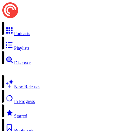
Podcasts
Playlists
Discover
New Releases
In Progress
Starred
Bookmarks