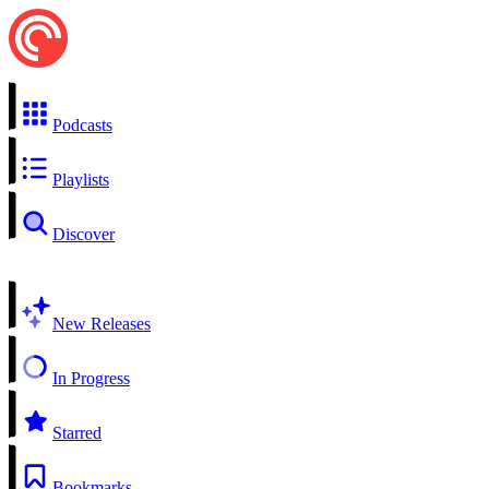
Podcasts
Playlists
Discover
New Releases
In Progress
Starred
Bookmarks