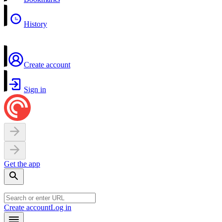
History
Create account
Sign in
Get the app
Create account
Log in