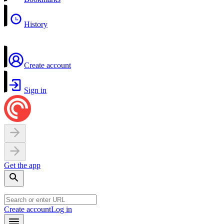
History
Create account
Sign in
Get the app
Create account
Log in