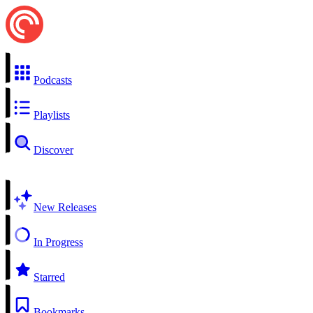
Podcasts
Playlists
Discover
New Releases
In Progress
Starred
Bookmarks