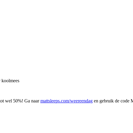
er koolmees
t tot wel 50%! Ga naar
mattsleeps.com/weereendag
en gebruik de code 