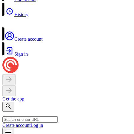
History
Create account
Sign in
Get the app
Create account
Log in