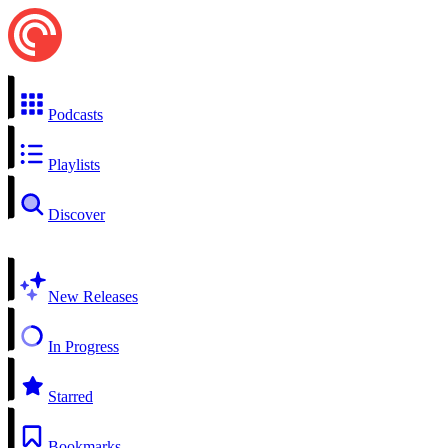
Podcasts
Playlists
Discover
New Releases
In Progress
Starred
Bookmarks