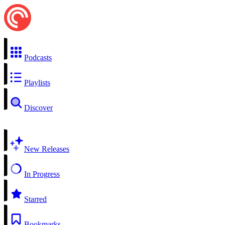
Podcasts
Playlists
Discover
New Releases
In Progress
Starred
Bookmarks