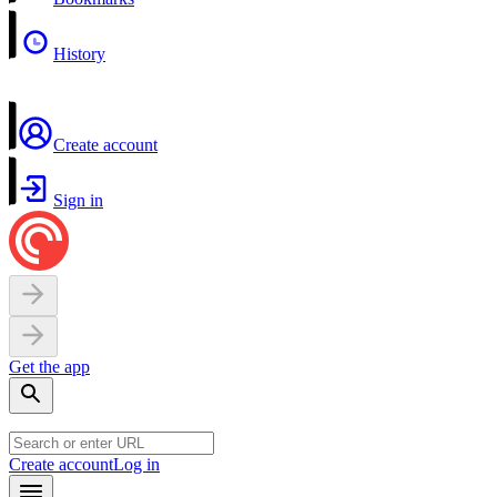
History
Create account
Sign in
Get the app
Create account
Log in