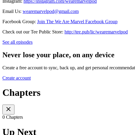
Instagram:
⁠⁠⁠⁠⁠⁠⁠⁠⁠⁠⁠⁠⁠⁠⁠⁠⁠⁠⁠⁠⁠⁠⁠⁠⁠⁠⁠⁠⁠⁠⁠⁠⁠⁠⁠⁠⁠⁠⁠⁠⁠⁠⁠⁠⁠⁠⁠⁠⁠⁠⁠⁠⁠⁠⁠⁠⁠⁠⁠⁠⁠⁠⁠⁠⁠⁠⁠⁠⁠⁠⁠⁠⁠https://instagram.com/wearemarvelpod⁠⁠⁠⁠⁠⁠⁠⁠⁠⁠⁠⁠⁠⁠⁠⁠⁠⁠⁠⁠⁠⁠⁠⁠⁠⁠⁠⁠⁠⁠⁠⁠⁠⁠⁠⁠⁠⁠⁠⁠⁠⁠⁠⁠⁠⁠⁠⁠⁠⁠⁠⁠⁠⁠⁠⁠⁠⁠⁠⁠⁠⁠⁠⁠⁠⁠⁠⁠⁠⁠⁠⁠⁠
Email Us:
⁠⁠⁠⁠⁠⁠⁠⁠⁠⁠⁠⁠⁠⁠⁠⁠⁠⁠⁠⁠⁠⁠⁠⁠⁠⁠⁠⁠⁠⁠⁠⁠⁠⁠⁠⁠⁠⁠⁠⁠⁠⁠⁠⁠⁠⁠⁠⁠⁠⁠⁠⁠⁠⁠⁠⁠⁠⁠⁠⁠⁠⁠⁠⁠⁠⁠⁠⁠⁠⁠⁠⁠⁠wearemarvelpod@gmail.com⁠⁠⁠⁠⁠⁠⁠⁠⁠⁠⁠⁠⁠⁠⁠⁠⁠⁠⁠⁠⁠⁠⁠⁠⁠⁠⁠⁠⁠⁠⁠⁠⁠⁠⁠⁠⁠⁠⁠⁠⁠⁠⁠⁠⁠⁠⁠⁠⁠⁠⁠⁠⁠⁠⁠⁠⁠⁠⁠⁠⁠⁠⁠⁠⁠⁠⁠⁠⁠⁠⁠⁠⁠
Facebook Group:
⁠⁠⁠⁠⁠⁠⁠⁠⁠⁠⁠⁠⁠⁠⁠⁠⁠⁠⁠⁠⁠⁠⁠⁠⁠⁠⁠⁠⁠⁠⁠⁠⁠⁠⁠⁠⁠⁠⁠⁠⁠⁠⁠⁠⁠⁠⁠⁠⁠⁠⁠⁠⁠⁠⁠⁠⁠⁠⁠⁠⁠⁠⁠⁠⁠⁠⁠⁠⁠⁠⁠⁠⁠Join The We Are Marvel Facebook Group⁠⁠⁠⁠⁠⁠⁠⁠⁠⁠⁠⁠⁠⁠⁠⁠⁠⁠⁠⁠⁠⁠⁠⁠⁠⁠⁠⁠⁠⁠⁠⁠⁠⁠⁠⁠⁠⁠⁠⁠⁠⁠⁠⁠⁠⁠⁠⁠⁠⁠⁠⁠⁠⁠⁠⁠⁠⁠⁠⁠⁠⁠⁠⁠⁠⁠⁠⁠⁠⁠⁠⁠⁠
Check out our Tee Public Store:
⁠⁠⁠⁠⁠⁠⁠⁠⁠⁠⁠⁠⁠⁠⁠⁠⁠⁠⁠⁠⁠⁠⁠⁠⁠⁠⁠⁠⁠⁠⁠⁠⁠⁠⁠⁠⁠⁠⁠⁠⁠⁠⁠⁠⁠⁠⁠⁠⁠⁠⁠⁠⁠⁠⁠⁠⁠⁠⁠⁠⁠⁠⁠⁠⁠⁠⁠⁠⁠⁠⁠⁠⁠http://tee.pub/lic/wearemarvelpod⁠
See all episodes
Never lose your place, on any device
Create a free account to sync, back up, and get personal recommendat
Create account
Chapters
0 Chapters
Up Next