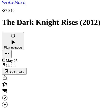
We Are Marvel
·
S7 E16
The Dark Knight Rises (2012)
Play episode
May 25
1h 5m
Bookmarks