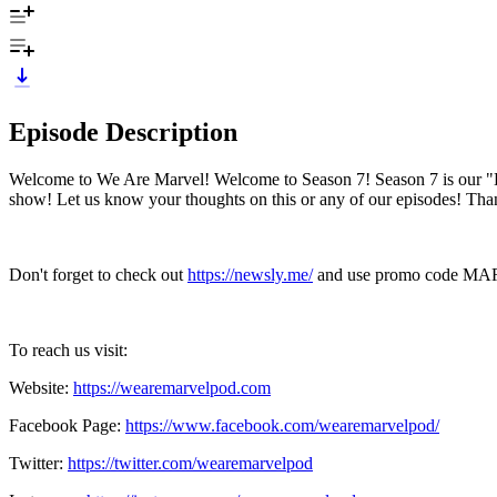
Episode Description
Welcome to We Are Marvel! Welcome to Season 7! Season 7 is our "B
show! Let us know your thoughts on this or any of our episodes! Than
Don't forget to check out
⁠⁠⁠⁠⁠⁠⁠⁠⁠⁠⁠⁠⁠⁠⁠⁠⁠⁠⁠⁠⁠⁠⁠⁠⁠⁠⁠⁠⁠⁠⁠⁠⁠⁠⁠⁠⁠⁠⁠⁠⁠⁠⁠⁠⁠⁠⁠⁠⁠⁠⁠⁠⁠⁠⁠⁠⁠⁠⁠⁠⁠⁠⁠⁠⁠⁠⁠⁠⁠⁠⁠⁠⁠https://newsly.me/⁠⁠⁠⁠⁠⁠⁠⁠⁠⁠⁠⁠⁠⁠⁠⁠⁠⁠⁠⁠⁠⁠⁠⁠⁠⁠⁠⁠⁠⁠⁠⁠⁠⁠⁠⁠⁠⁠⁠⁠⁠⁠⁠⁠⁠⁠⁠⁠⁠⁠⁠⁠⁠⁠⁠⁠⁠⁠⁠⁠⁠⁠⁠⁠⁠⁠⁠⁠⁠⁠⁠⁠⁠
and use promo code M
To reach us visit:
Website:
⁠⁠⁠⁠⁠⁠⁠⁠⁠⁠⁠⁠⁠⁠⁠⁠⁠⁠⁠⁠⁠⁠⁠⁠⁠⁠⁠⁠⁠⁠⁠⁠⁠⁠⁠⁠⁠⁠⁠⁠⁠⁠⁠⁠⁠⁠⁠⁠⁠⁠⁠⁠⁠⁠⁠⁠⁠⁠⁠⁠⁠⁠⁠⁠⁠⁠⁠⁠⁠⁠⁠⁠⁠https://wearemarvelpod.com⁠⁠⁠⁠⁠⁠⁠⁠⁠⁠⁠⁠⁠⁠⁠⁠⁠⁠⁠⁠⁠⁠⁠⁠⁠⁠⁠⁠⁠⁠⁠⁠⁠⁠⁠⁠⁠⁠⁠⁠⁠⁠⁠⁠⁠⁠⁠⁠⁠⁠⁠⁠⁠⁠⁠⁠⁠⁠⁠⁠⁠⁠⁠⁠⁠⁠⁠⁠⁠⁠⁠⁠⁠
Facebook Page:
⁠⁠⁠⁠⁠⁠⁠⁠⁠⁠⁠⁠⁠⁠⁠⁠⁠⁠⁠⁠⁠⁠⁠⁠⁠⁠⁠⁠⁠⁠⁠⁠⁠⁠⁠⁠⁠⁠⁠⁠⁠⁠⁠⁠⁠⁠⁠⁠⁠⁠⁠⁠⁠⁠⁠⁠⁠⁠⁠⁠⁠⁠⁠⁠⁠⁠⁠⁠⁠⁠⁠⁠⁠https://www.facebook.com/wearemarvelpod/⁠⁠⁠⁠⁠⁠⁠⁠⁠⁠⁠⁠⁠⁠⁠⁠⁠⁠⁠⁠⁠⁠⁠⁠⁠⁠⁠⁠⁠⁠⁠⁠⁠⁠⁠⁠⁠⁠⁠⁠⁠⁠⁠⁠⁠⁠⁠⁠⁠⁠⁠⁠⁠⁠⁠⁠⁠⁠⁠⁠⁠⁠⁠⁠⁠⁠⁠⁠⁠⁠⁠⁠⁠
Twitter:
⁠⁠⁠⁠⁠⁠⁠⁠⁠⁠⁠⁠⁠⁠⁠⁠⁠⁠⁠⁠⁠⁠⁠⁠⁠⁠⁠⁠⁠⁠⁠⁠⁠⁠⁠⁠⁠⁠⁠⁠⁠⁠⁠⁠⁠⁠⁠⁠⁠⁠⁠⁠⁠⁠⁠⁠⁠⁠⁠⁠⁠⁠⁠⁠⁠⁠⁠⁠⁠⁠⁠⁠⁠https://twitter.com/wearemarvelpod⁠⁠⁠⁠⁠⁠⁠⁠⁠⁠⁠⁠⁠⁠⁠⁠⁠⁠⁠⁠⁠⁠⁠⁠⁠⁠⁠⁠⁠⁠⁠⁠⁠⁠⁠⁠⁠⁠⁠⁠⁠⁠⁠⁠⁠⁠⁠⁠⁠⁠⁠⁠⁠⁠⁠⁠⁠⁠⁠⁠⁠⁠⁠⁠⁠⁠⁠⁠⁠⁠⁠⁠⁠