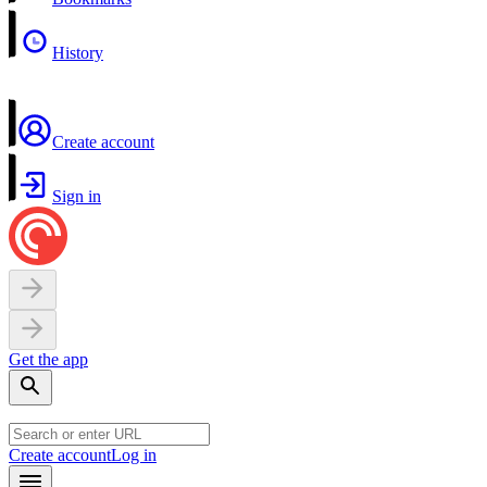
History
Create account
Sign in
Get the app
Create account
Log in