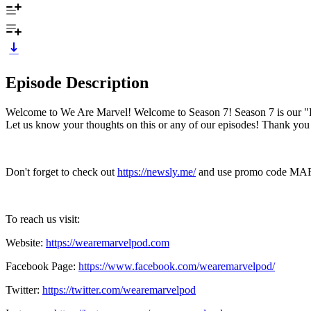
Episode Description
Welcome to We Are Marvel! Welcome to Season 7! Season 7 is our "
Let us know your thoughts on this or any of our episodes! Thank you 
Don't forget to check out
⁠⁠⁠⁠⁠⁠⁠⁠⁠⁠⁠⁠⁠⁠⁠⁠⁠⁠⁠⁠⁠⁠⁠⁠⁠⁠⁠⁠⁠⁠⁠⁠⁠⁠⁠⁠⁠⁠⁠⁠⁠⁠⁠⁠⁠⁠⁠⁠⁠⁠⁠⁠⁠⁠⁠⁠⁠⁠⁠⁠⁠⁠⁠⁠⁠⁠https://newsly.me/⁠⁠⁠⁠⁠⁠⁠⁠⁠⁠⁠⁠⁠⁠⁠⁠⁠⁠⁠⁠⁠⁠⁠⁠⁠⁠⁠⁠⁠⁠⁠⁠⁠⁠⁠⁠⁠⁠⁠⁠⁠⁠⁠⁠⁠⁠⁠⁠⁠⁠⁠⁠⁠⁠⁠⁠⁠⁠⁠⁠⁠⁠⁠⁠⁠⁠
and use promo code M
To reach us visit:
Website:
⁠⁠⁠⁠⁠⁠⁠⁠⁠⁠⁠⁠⁠⁠⁠⁠⁠⁠⁠⁠⁠⁠⁠⁠⁠⁠⁠⁠⁠⁠⁠⁠⁠⁠⁠⁠⁠⁠⁠⁠⁠⁠⁠⁠⁠⁠⁠⁠⁠⁠⁠⁠⁠⁠⁠⁠⁠⁠⁠⁠⁠⁠⁠⁠⁠⁠https://wearemarvelpod.com⁠⁠⁠⁠⁠⁠⁠⁠⁠⁠⁠⁠⁠⁠⁠⁠⁠⁠⁠⁠⁠⁠⁠⁠⁠⁠⁠⁠⁠⁠⁠⁠⁠⁠⁠⁠⁠⁠⁠⁠⁠⁠⁠⁠⁠⁠⁠⁠⁠⁠⁠⁠⁠⁠⁠⁠⁠⁠⁠⁠⁠⁠⁠⁠⁠⁠
Facebook Page:
⁠⁠⁠⁠⁠⁠⁠⁠⁠⁠⁠⁠⁠⁠⁠⁠⁠⁠⁠⁠⁠⁠⁠⁠⁠⁠⁠⁠⁠⁠⁠⁠⁠⁠⁠⁠⁠⁠⁠⁠⁠⁠⁠⁠⁠⁠⁠⁠⁠⁠⁠⁠⁠⁠⁠⁠⁠⁠⁠⁠⁠⁠⁠⁠⁠⁠https://www.facebook.com/wearemarvelpod/⁠⁠⁠⁠⁠⁠⁠⁠⁠⁠⁠⁠⁠⁠⁠⁠⁠⁠⁠⁠⁠⁠⁠⁠⁠⁠⁠⁠⁠⁠⁠⁠⁠⁠⁠⁠⁠⁠⁠⁠⁠⁠⁠⁠⁠⁠⁠⁠⁠⁠⁠⁠⁠⁠⁠⁠⁠⁠⁠⁠⁠⁠⁠⁠⁠⁠
Twitter:
⁠⁠⁠⁠⁠⁠⁠⁠⁠⁠⁠⁠⁠⁠⁠⁠⁠⁠⁠⁠⁠⁠⁠⁠⁠⁠⁠⁠⁠⁠⁠⁠⁠⁠⁠⁠⁠⁠⁠⁠⁠⁠⁠⁠⁠⁠⁠⁠⁠⁠⁠⁠⁠⁠⁠⁠⁠⁠⁠⁠⁠⁠⁠⁠⁠⁠https://twitter.com/wearemarvelpod⁠⁠⁠⁠⁠⁠⁠⁠⁠⁠⁠⁠⁠⁠⁠⁠⁠⁠⁠⁠⁠⁠⁠⁠⁠⁠⁠⁠⁠⁠⁠⁠⁠⁠⁠⁠⁠⁠⁠⁠⁠⁠⁠⁠⁠⁠⁠⁠⁠⁠⁠⁠⁠⁠⁠⁠⁠⁠⁠⁠⁠⁠⁠⁠⁠⁠