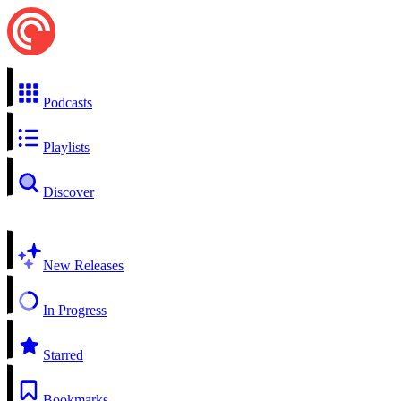
Podcasts
Playlists
Discover
New Releases
In Progress
Starred
Bookmarks