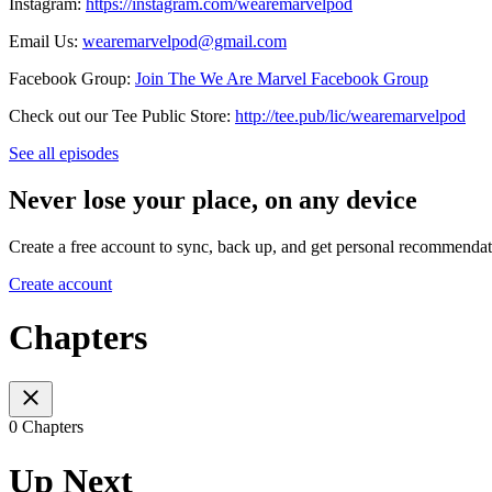
Instagram:
⁠⁠⁠⁠⁠⁠⁠⁠⁠⁠⁠⁠⁠⁠⁠⁠⁠⁠⁠⁠⁠⁠⁠⁠⁠⁠⁠⁠⁠⁠⁠⁠⁠⁠⁠⁠⁠⁠⁠⁠⁠⁠⁠⁠⁠⁠⁠⁠⁠⁠⁠⁠⁠⁠⁠⁠⁠⁠⁠⁠⁠⁠⁠⁠⁠⁠https://instagram.com/wearemarvelpod⁠⁠⁠⁠⁠⁠⁠⁠⁠⁠⁠⁠⁠⁠⁠⁠⁠⁠⁠⁠⁠⁠⁠⁠⁠⁠⁠⁠⁠⁠⁠⁠⁠⁠⁠⁠⁠⁠⁠⁠⁠⁠⁠⁠⁠⁠⁠⁠⁠⁠⁠⁠⁠⁠⁠⁠⁠⁠⁠⁠⁠⁠⁠⁠⁠⁠
Email Us:
⁠⁠⁠⁠⁠⁠⁠⁠⁠⁠⁠⁠⁠⁠⁠⁠⁠⁠⁠⁠⁠⁠⁠⁠⁠⁠⁠⁠⁠⁠⁠⁠⁠⁠⁠⁠⁠⁠⁠⁠⁠⁠⁠⁠⁠⁠⁠⁠⁠⁠⁠⁠⁠⁠⁠⁠⁠⁠⁠⁠⁠⁠⁠⁠⁠⁠wearemarvelpod@gmail.com⁠⁠⁠⁠⁠⁠⁠⁠⁠⁠⁠⁠⁠⁠⁠⁠⁠⁠⁠⁠⁠⁠⁠⁠⁠⁠⁠⁠⁠⁠⁠⁠⁠⁠⁠⁠⁠⁠⁠⁠⁠⁠⁠⁠⁠⁠⁠⁠⁠⁠⁠⁠⁠⁠⁠⁠⁠⁠⁠⁠⁠⁠⁠⁠⁠⁠
Facebook Group:
⁠⁠⁠⁠⁠⁠⁠⁠⁠⁠⁠⁠⁠⁠⁠⁠⁠⁠⁠⁠⁠⁠⁠⁠⁠⁠⁠⁠⁠⁠⁠⁠⁠⁠⁠⁠⁠⁠⁠⁠⁠⁠⁠⁠⁠⁠⁠⁠⁠⁠⁠⁠⁠⁠⁠⁠⁠⁠⁠⁠⁠⁠⁠⁠⁠⁠Join The We Are Marvel Facebook Group⁠⁠⁠⁠⁠⁠⁠⁠⁠⁠⁠⁠⁠⁠⁠⁠⁠⁠⁠⁠⁠⁠⁠⁠⁠⁠⁠⁠⁠⁠⁠⁠⁠⁠⁠⁠⁠⁠⁠⁠⁠⁠⁠⁠⁠⁠⁠⁠⁠⁠⁠⁠⁠⁠⁠⁠⁠⁠⁠⁠⁠⁠⁠⁠⁠⁠
Check out our Tee Public Store:
⁠⁠⁠⁠⁠⁠⁠⁠⁠⁠⁠⁠⁠⁠⁠⁠⁠⁠⁠⁠⁠⁠⁠⁠⁠⁠⁠⁠⁠⁠⁠⁠⁠⁠⁠⁠⁠⁠⁠⁠⁠⁠⁠⁠⁠⁠⁠⁠⁠⁠⁠⁠⁠⁠⁠⁠⁠⁠⁠⁠⁠⁠⁠⁠⁠⁠http://tee.pub/lic/wearemarvelpod⁠
See all episodes
Never lose your place, on any device
Create a free account to sync, back up, and get personal recommendat
Create account
Chapters
0 Chapters
Up Next