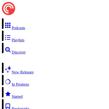
Podcasts
Playlists
Discover
New Releases
In Progress
Starred
Bookmarks