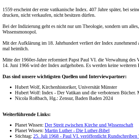
1559 erscheint der erste vatikanische Index. 407 Jahre später, bei sei
drucken, nicht verkaufen, nicht besitzen dürfen.
Bei der Indizierung geht es nicht nur um Theologie, sondern um alle
Wissensmonopol.
Mit der Aufklärung im 18. Jahrhundert verliert der Index zunehmend a
mal heimlich.
Mitte der 1960er-Jahre reformiert Papst Paul VI. die Verwaltung des 
14. Juni 1966 wird der Index aufgehoben. Es werden keine weiteren
Das sind unsere wichtigsten Quellen und Interviewpartner:
Hubert Wolf, Kirchenhistoriker, Universität Münster
Hubert Wolf: Index - Der Vatikan und die verbotenen Bücher
Nicola Roßbach, Hg.: Zensur, Baden Baden 2024
Weiterführende Links:
Planet Wissen:
Der Streit zwischen Kirche und Wissenschaft
Planet Wissen:
Martin Luther - Die Luther-Bibel
Stichtag:
25. Juli 1968 - Paul VI. veröffentlicht Rundschreibe