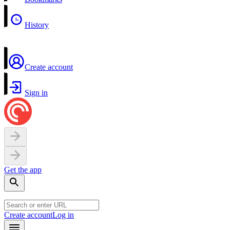
History
Create account
Sign in
Get the app
Create account
Log in