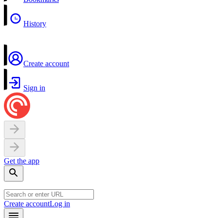
History
Create account
Sign in
Get the app
Create account
Log in