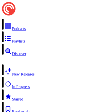
Podcasts
Playlists
Discover
New Releases
In Progress
Starred
Bookmarks